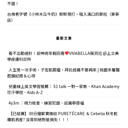
不錯！
台南老字號《小林木瓜牛奶》新鮮現打，吸入滿口的果粒（東寧
店）
最新文章
看不出動過針！卻神奇年輕回春
VIVABELLA薇貝拉 @上立美
學皮膚科診所
人生第一次手術，子宮肌腺瘤，拜託經痛不要再來 | 桃園禾馨腹
腔鏡紀錄＆心得
兒童線上英文學習推薦： 51 talk 一對一家教、Khan Academy
可汗學院、Kids A-Z
4y3m ：視力檢查、練習犯錯、認識華德福
【已結團】30分鐘緊實撫紋 PURETÉCARE ＆ Cebelia 秋冬乾
癢肌救星? 沒買到絕對是損失！！！