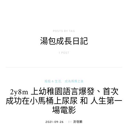
POSTS BY TAG
湯包成長日記
1 POST
婚姻 & 生活
成為媽媽之後
2y8m 上幼稚園語言爆發、首次
成功在小馬桶上尿尿 和 人生第一
場電影
POSTED
2021-09-26
BY
流氓顆
ON