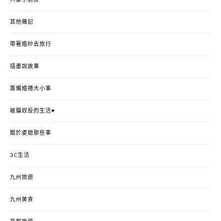
其他雜記
帶著婚紗去旅行
插畫說故事
籌備婚禮大小事
被貓奴役的生活♥
關於婆媳那些事
3C生活
九州旅遊
九州美食