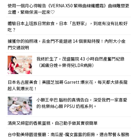
使用一個月心得報告《VERNA X50 緊緻曲線纖體霜》曲線雕塑更
立體，緊緻保濕一起來♡
體驗日本上班族日常飲食，日本「吉野家」，到底有沒有比較好
吃？
擄獲你的拍照魂，去金門不能錯過 14 個景點特搜！內附大小金
門交通說明
我終於生了，茂盛醫院 43 小時自然產奮鬥紀錄
（減痛分娩＋樂得兒LDR病房）
日本名古屋美食｜美國芝加哥 Garrett 爆米花，每天都大排長龍
超人氣爆米花！
小獅王辛巴 腦粉的真情告白，深受我們一家喜愛
的 桃樂絲心願 PPSU 奶瓶系列。
清爽又綿密的香蕉蛋糕，自己動手做其實很簡單
台中勤美綠園道餐廳：南瓜屋-魔女露露的廚房，適合聚餐＆服務