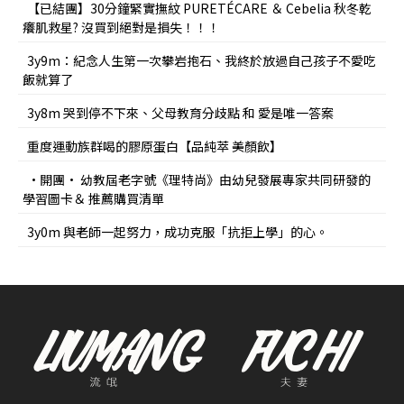
【已結團】30分鐘緊實撫紋 PURETÉCARE ＆ Cebelia 秋冬乾
癢肌救星? 沒買到絕對是損失！！！
3y9m：紀念人生第一次攀岩抱石、我終於放過自己孩子不愛吃
飯就算了
3y8m 哭到停不下來、父母教育分歧點 和 愛是唯一答案
重度運動族群喝的膠原蛋白【品純萃 美顏飲】
•開團• 幼教屆老字號《理特尚》由幼兒發展專家共同研發的
學習圖卡＆ 推薦購買清單
3y0m 與老師一起努力，成功克服「抗拒上學」的心。