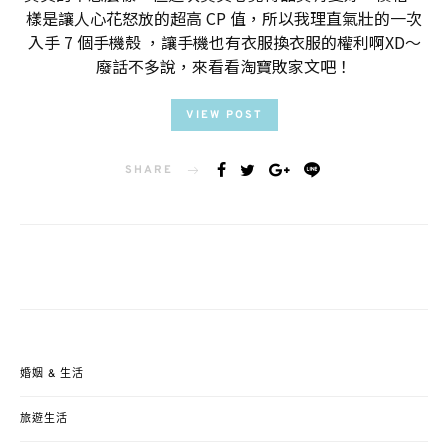
樣是讓人心花怒放的超高 CP 值，所以我理直氣壯的一次
入手 7 個手機殼 ，讓手機也有衣服換衣服的權利啊XD～
廢話不多說，來看看淘寶敗家文吧！
VIEW POST
SHARE
婚姻 & 生活
旅遊生活