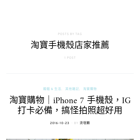
POSTS BY TAG
淘寶手機殼店家推薦
1 POST
婚姻 & 生活
其他雜記
淘寶購物
淘寶購物｜iPhone 7 手機殼，IG
打卡必備，搞怪拍照超好用
POSTED
2016-10-23
BY
流氓顆
ON