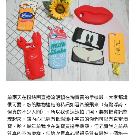
前兩天在粉絲團直播流氓顆在淘寶買的手機殼，大家都說
很可愛，敲碗購物連結的私訊如雪片般飛來（有點浮誇，
但真的不少人問）。所以我也速速拍了照，趕緊把資訊整
理起來，讓內心已經有個燃燒小宇宙的你們可以有直衝淘
寶，哈。幾年前我也在淘寶買過手機殼，但老實說之前品
質真的不怎麼樣，但這次買真心覺得品質有變好，價格一