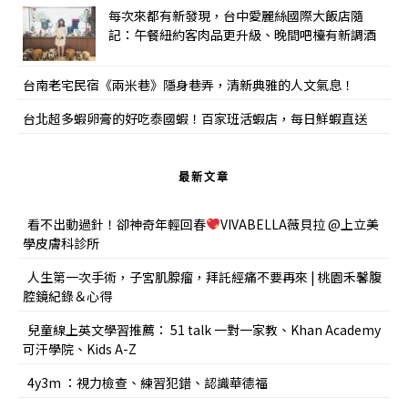
每次來都有新發現，台中愛麗絲國際大飯店隨
記：午餐紐約客肉品更升級、晚間吧檯有新調酒
台南老宅民宿《兩米巷》隱身巷弄，清新典雅的人文氣息！
台北超多蝦卵膏的好吃泰國蝦！百家班活蝦店，每日鮮蝦直送
最新文章
看不出動過針！卻神奇年輕回春
VIVABELLA薇貝拉 @上立美
學皮膚科診所
人生第一次手術，子宮肌腺瘤，拜託經痛不要再來 | 桃園禾馨腹
腔鏡紀錄＆心得
兒童線上英文學習推薦： 51 talk 一對一家教、Khan Academy
可汗學院、Kids A-Z
4y3m ：視力檢查、練習犯錯、認識華德福