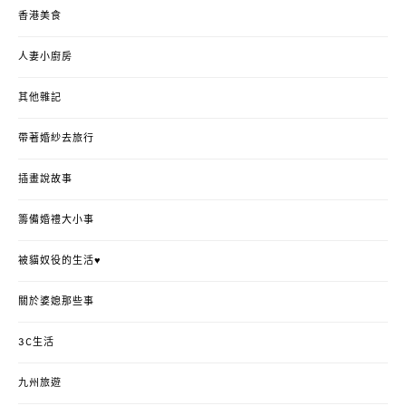
香港美食
人妻小廚房
其他雜記
帶著婚紗去旅行
插畫說故事
籌備婚禮大小事
被貓奴役的生活♥
關於婆媳那些事
3C生活
九州旅遊