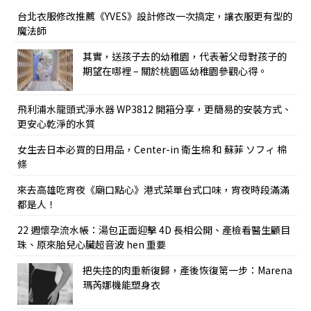
台北衣服修改推薦《YVES》設計修改一次搞定，讓衣服更有型的
魔法師
其實，送孩子去的幼稚園，代表著父母對孩子的
期望在哪裡 – 關於桃園區幼稚園參觀心得。
飛利浦水龍頭式淨水器 WP3812 開箱分享，更簡易的安裝方式、
更安心乾淨的水質
女生去日本必買的日用品，Center-in 衛生棉 和 蘇菲 ソフィ 棉
條
來去高雄吃宵夜《廟口點心》港式菜單台式口味，宵夜時段滿滿
都是人！
22 週懷孕流水帳：湯包正面迎擊 4D 長相公開、產檢看醫生顧目
珠、原來胎兒心臟超音波 hen 重要
把失控的肉重新復歸，產後恢復第一步：Marena
瑪芮娜機能塑身衣