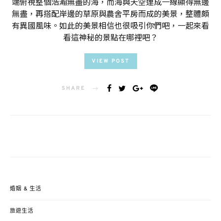
端俯視整個浩瀚無盡的海，而海與天空連成一線顯得無邊
無盡，再搭配岸邊的草原與農舍平房而成的美景，整體頗
有異國風味。如此的美景相信也很吸引你們吧，一起來看
看這神秘的景點在哪裡吧？
VIEW POST
SHARE
婚姻 & 生活
旅遊生活