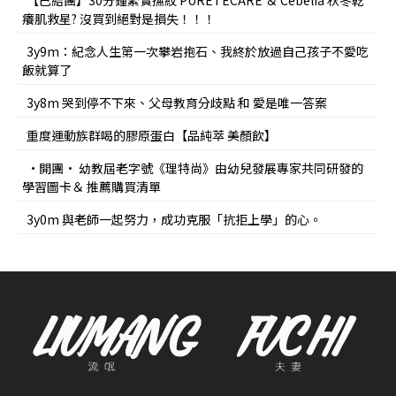
癢肌救星? 沒買到絕對是損失！！！
3y9m：紀念人生第一次攀岩抱石、我終於放過自己孩子不愛吃
飯就算了
3y8m 哭到停不下來、父母教育分歧點 和 愛是唯一答案
重度運動族群喝的膠原蛋白【品純萃 美顏飲】
•開團• 幼教屆老字號《理特尚》由幼兒發展專家共同研發的
學習圖卡＆ 推薦購買清單
3y0m 與老師一起努力，成功克服「抗拒上學」的心。