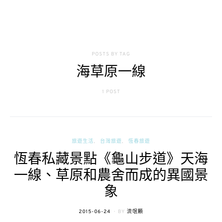
POSTS BY TAG
海草原一線
1 POST
旅遊生活
台灣旅遊
恆春旅遊
恆春私藏景點《龜山步道》天海
一線、草原和農舍而成的異國景
象
POSTED
2015-06-24
BY
流氓顆
ON