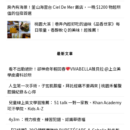
房內有海景！釜山海雲台 Ciel De Mer 飯店，一晚 $1200 物超所
值的住宿首選
桃園大溪｜巷弄內超好吃的滷味《品香世家》每
日限量，香醇軟 Q 的美味！超推薦！
最新文章
看不出動過針！卻神奇年輕回春
VIVABELLA薇貝拉 @上立美
學皮膚科診所
人生第一次手術，子宮肌腺瘤，拜託經痛不要再來 | 桃園禾馨腹
腔鏡紀錄＆心得
兒童線上英文學習推薦： 51 talk 一對一家教、Khan Academy
可汗學院、Kids A-Z
4y3m ：視力檢查、練習犯錯、認識華德福
【已結團】30分鐘緊實撫紋 PURETÉCARE ＆ Cebelia 秋冬乾