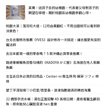
其實，送孩子去的幼稚園，代表著父母對孩子的
期望在哪裡 – 關於桃園區幼稚園參觀心得。
桃園大溪｜落羽松大道，12月由黃翻紅，不用出國就可以看到歐
洲景色！
台北衣服修改推薦《YVES》設計修改一次搞定，讓衣服更有型的
魔法師
去日本都買一樣的零食嗎？ 5 款沖繩必買零食推薦！
路過會被鰻魚炭香勾魂的《KADOYA かど屋》北海道在地人氣鰻
魚飯
女生去日本必買的日用品，Center-in 衛生棉 和 蘇菲 ソフィ 棉
條
墾丁浮淺秘境♡小巴里/峇里島，浪漫指數破表的礁岩海灘
22 週懷孕流水帳：湯包正面迎擊 4D 長相公開、產檢看醫生顧目
珠、原來胎兒心臟超音波 hen 重要