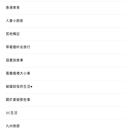
香港美食
人妻小廚房
其他雜記
帶著婚紗去旅行
插畫說故事
籌備婚禮大小事
被貓奴役的生活♥
關於婆媳那些事
3C生活
九州旅遊