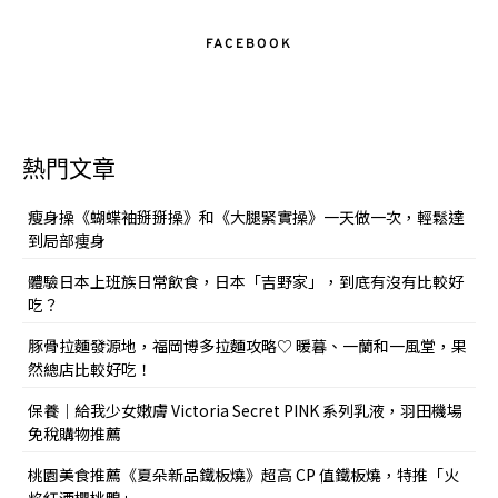
FACEBOOK
熱門文章
瘦身操《蝴蝶袖掰掰操》和《大腿緊實操》一天做一次，輕鬆達
到局部痩身
體驗日本上班族日常飲食，日本「吉野家」，到底有沒有比較好
吃？
豚骨拉麵發源地，福岡博多拉麵攻略♡ 暖暮、一蘭和一風堂，果
然總店比較好吃！
保養｜給我少女嫩膚 Victoria Secret PINK 系列乳液，羽田機場
免稅購物推薦
桃園美食推薦《夏朵新品鐵板燒》超高 CP 值鐵板燒，特推「火