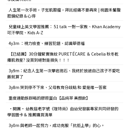
人生第一次手術，子宮肌腺瘤，拜託經痛不要再來 | 桃園禾馨腹
腔鏡紀錄＆心得
兒童線上英文學習推薦： 51 talk 一對一家教、Khan Academy
可汗學院、Kids A-Z
4y3m ：視力檢查、練習犯錯、認識華德福
【已結團】30分鐘緊實撫紋 PURETÉCARE ＆ Cebelia 秋冬乾
癢肌救星? 沒買到絕對是損失！！！
3y9m：紀念人生第一次攀岩抱石、我終於放過自己孩子不愛吃
飯就算了
3y8m 哭到停不下來、父母教育分歧點 和 愛是唯一答案
重度運動族群喝的膠原蛋白【品純萃 美顏飲】
•開團• 幼教屆老字號《理特尚》由幼兒發展專家共同研發的
學習圖卡＆ 推薦購買清單
3y0m 與老師一起努力，成功克服「抗拒上學」的心。