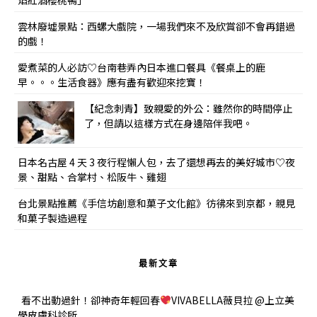
焰紅酒櫻桃鴨」
雲林廢墟景點：西螺大戲院，一場我們來不及欣賞卻不會再錯過
的戲！
愛煮菜的人必訪♡台南巷弄內日本進口餐具《餐桌上的鹿
早。。。生活食器》應有盡有歡迎來挖寶！
【紀念刺青】致親愛的外公：雖然你的時間停止
了，但請以這樣方式在身邊陪伴我吧。
日本名古屋 4 天 3 夜行程懶人包，去了還想再去的美好城市♡夜
景、甜點、合掌村、松阪牛、雞翅
台北景點推薦《手信坊創意和菓子文化館》彷彿來到京都，親見
和菓子製造過程
最新文章
看不出動過針！卻神奇年輕回春
VIVABELLA薇貝拉 @上立美
學皮膚科診所