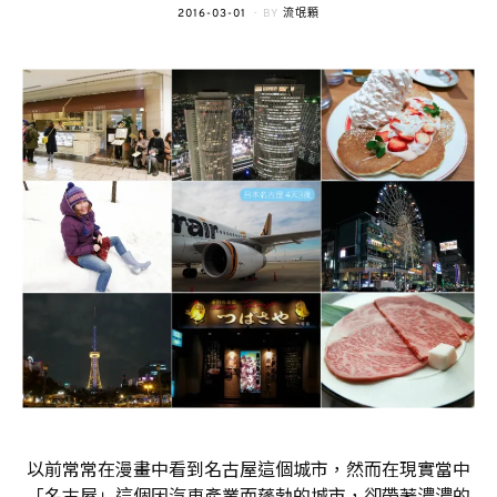
POSTED
2016-03-01
BY
流氓顆
ON
以前常常在漫畫中看到名古屋這個城市，然而在現實當中
「名古屋」這個因汽車產業而蓬勃的城市，卻帶著濃濃的