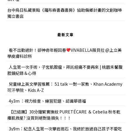
台中烏日私藏景點《羅布森書蟲書房》協助偏鄉計畫的文創咖啡
獨立書店
最新文章
看不出動過針！卻神奇年輕回春
VIVABELLA薇貝拉 @上立美
學皮膚科診所
人生第一次手術，子宮肌腺瘤，拜託經痛不要再來 | 桃園禾馨腹
腔鏡紀錄＆心得
兒童線上英文學習推薦： 51 talk 一對一家教、Khan Academy
可汗學院、Kids A-Z
4y3m ：視力檢查、練習犯錯、認識華德福
【已結團】30分鐘緊實撫紋 PURETÉCARE ＆ Cebelia 秋冬乾
癢肌救星? 沒買到絕對是損失！！！
3y9m：紀念人生第一次攀岩抱石、我終於放過自己孩子不愛吃