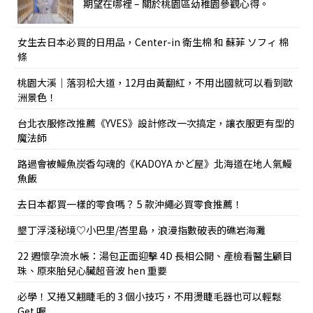
期望在哪裡 – 關於桃園區幼稚園參觀心得。
女生去日本必買的日用品，Center-in 衛生棉 和 蘇菲 ソフィ 棉
條
桃園大溪｜落羽松大道，12月由黃翻紅，不用出國就可以看到歐
洲景色！
台北衣服修改推薦《YVES》設計修改一次搞定，讓衣服更有型的
魔法師
路過會被鰻魚炭香勾魂的《KADOYA かど屋》北海道在地人氣鰻
魚飯
去日本都買一樣的零食嗎？ 5 款沖繩必買零食推薦！
墾丁浮淺秘境♡小巴里/峇里島，浪漫指數破表的礁岩海灘
22 週懷孕流水帳：湯包正面迎擊 4D 長相公開、產檢看醫生顧目
珠、原來胎兒心臟超音波 hen 重要
必學！又捲又翹睫毛的 3 個小技巧，不用燙睫毛器也可以輕鬆
Get 喔