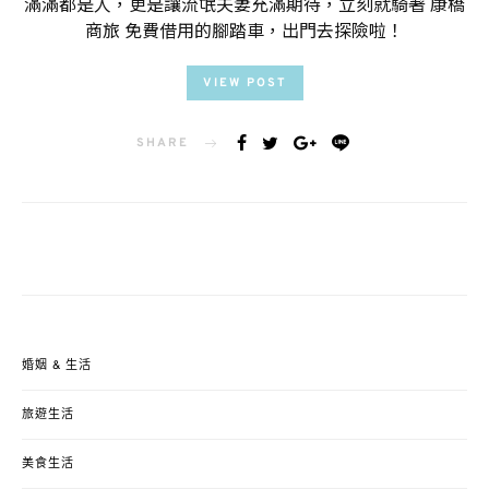
滿滿都是人，更是讓流氓夫妻充滿期待，立刻就騎著 康橋
商旅 免費借用的腳踏車，出門去探險啦！
VIEW POST
SHARE
婚姻 & 生活
旅遊生活
美食生活