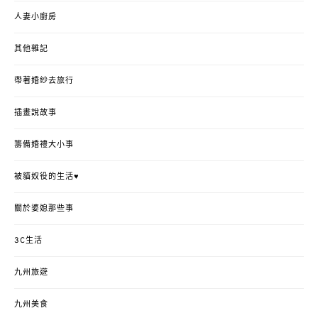
人妻小廚房
其他雜記
帶著婚紗去旅行
插畫說故事
籌備婚禮大小事
被貓奴役的生活♥
關於婆媳那些事
3C生活
九州旅遊
九州美食