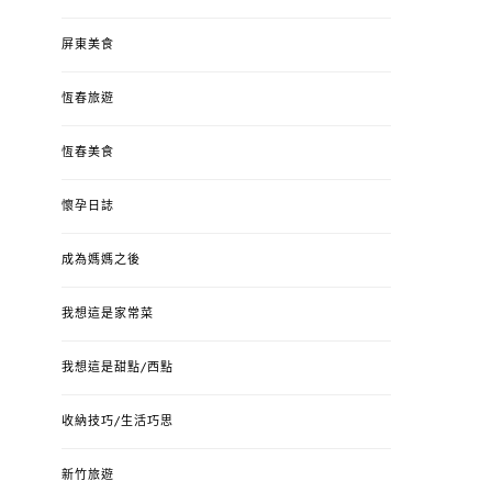
屏東美食
恆春旅遊
恆春美食
懷孕日誌
成為媽媽之後
我想這是家常菜
我想這是甜點/西點
收納技巧/生活巧思
新竹旅遊