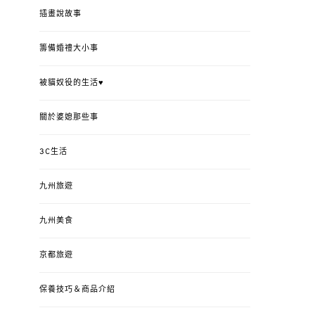
插畫說故事
籌備婚禮大小事
被貓奴役的生活♥
關於婆媳那些事
3C生活
九州旅遊
九州美食
京都旅遊
保養技巧＆商品介紹