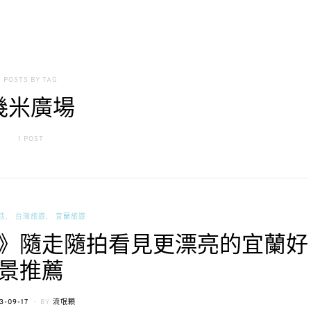
POSTS BY TAG
幾米廣場
1 POST
活
台灣旅遊
宜蘭旅遊
》隨走隨拍看見更漂亮的宜蘭好
景推薦
STED
3-09-17
BY
流氓顆