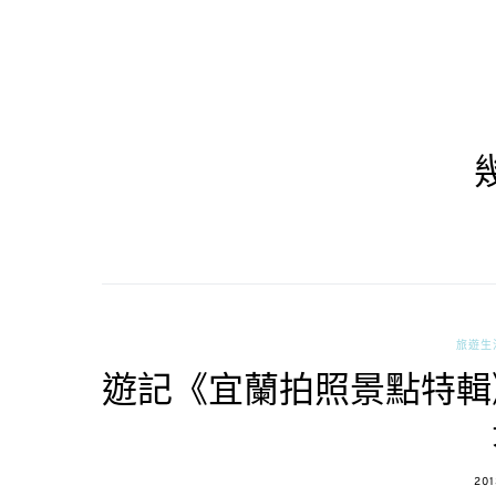
旅遊生
遊記《宜蘭拍照景點特輯
PO
201