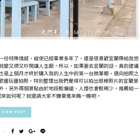
一份特殊情感，縱使已經畢業多年了，還是很喜歡宜蘭帶給我悠
就變又擠又吵鬧讓人生厭。所以，如果要去宜蘭的話，真的建議
 也是上個月才終於購入我的人生中的第一台微單眼，邁向拍照之
喜歡邊玩邊拍照，特別整理出我們覺得可以拍出很棒照片的宜蘭景
外，另外兩個景點由於地段較偏遠，人煙也會較稀少。推薦給一
起來如何呢？就還請大家不嫌棄進來瞧一瞧吧。
VIEW POST