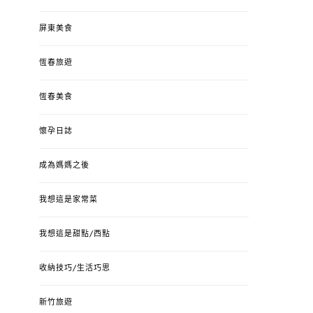
屏東美食
恆春旅遊
恆春美食
懷孕日誌
成為媽媽之後
我想這是家常菜
我想這是甜點/西點
收納技巧/生活巧思
新竹旅遊