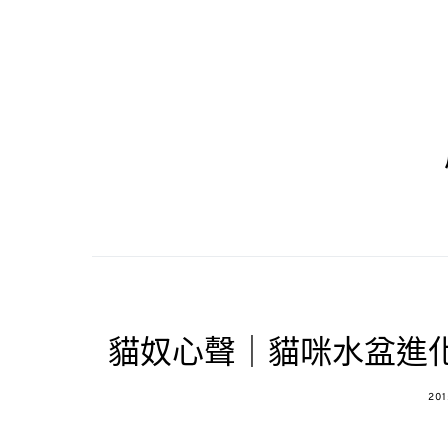
貓奴心聲｜貓咪水盆進
PO
201
ON