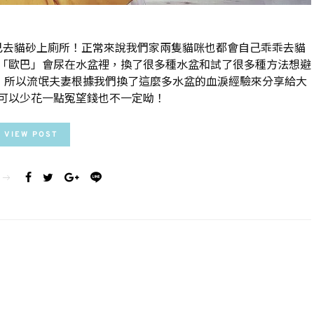
己去貓砂上廁所！正常來說我們家兩隻貓咪也都會自己乖乖去貓
「歐巴」會尿在水盆裡，換了很多種水盆和試了很多種方法想避
！所以流氓夫妻根據我們換了這麼多水盆的血淚經驗來分享給大
可以少花一點冤望錢也不一定呦！
VIEW POST