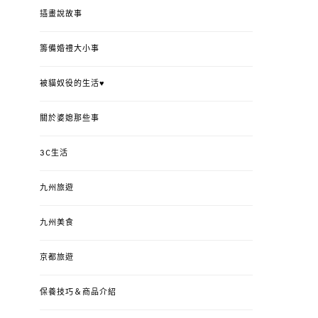
插畫說故事
籌備婚禮大小事
被貓奴役的生活♥
關於婆媳那些事
3C生活
九州旅遊
九州美食
京都旅遊
保養技巧＆商品介紹