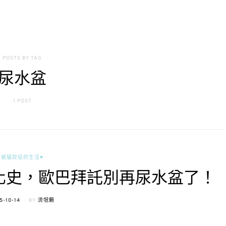
POSTS BY TAG
尿水盆
1 POST
被貓奴役的生活♥
化史，歐巴拜託別再尿水盆了！
STED
5-10-14
BY
流氓顆