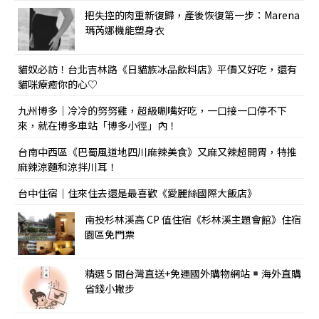
把失控的肉重新復歸，產後恢復第一步：Marena
瑪芮娜機能塑身衣
貓奴必訪！台北吉林路《日貓族冰品飲料店》平價又好吃，還有
貓咪療癒你的心♡
九州博多｜冷冷的努努雞，超級唰嘴好吃，一口接一口停不下
來，就在博多車站「博多小徑」內！
台南中西區《巴蜀風道地四川麻辣美食》又麻又辣超開胃，特推
麻辣涼麵和涼拌川耳！
台中住宿｜住來住去還是最喜歡《愛麗絲國際大飯店》
南投杉林溪高 CP 值住宿《杉林溪主題會館》住宿
園區免門票
精選 5 間台灣直送+免運國外購物網站
海外直購
省錢小撇步