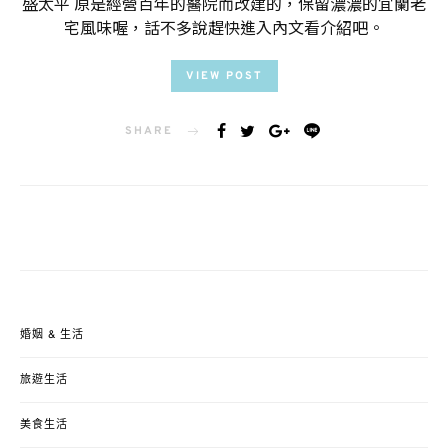
盛太平 原是經營百年的醫院而改建的，保留濃濃的宜蘭老
宅風味喔，話不多說趕快進入內文看介紹吧。
VIEW POST
SHARE
婚姻 & 生活
旅遊生活
美食生活