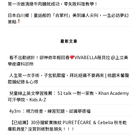
第一次做清燉牛肉麵就成功，零失敗料理教學！
日本白川鄉｜童話般的「合掌村」美到讓人尖叫，一生必訪夢幻
景點
最新文章
看不出動過針！卻神奇年輕回春
VIVABELLA薇貝拉 @上立美
學皮膚科診所
人生第一次手術，子宮肌腺瘤，拜託經痛不要再來 | 桃園禾馨腹
腔鏡紀錄＆心得
兒童線上英文學習推薦： 51 talk 一對一家教、Khan Academy
可汗學院、Kids A-Z
4y3m ：視力檢查、練習犯錯、認識華德福
【已結團】30分鐘緊實撫紋 PURETÉCARE ＆ Cebelia 秋冬乾
癢肌救星? 沒買到絕對是損失！！！