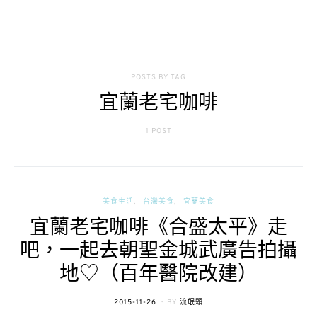
POSTS BY TAG
宜蘭老宅咖啡
1 POST
美食生活
台灣美食
宜蘭美食
宜蘭老宅咖啡《合盛太平》走
吧，一起去朝聖金城武廣告拍攝
地♡（百年醫院改建）
POSTED
2015-11-26
BY
流氓顆
ON