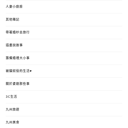
人妻小廚房
其他雜記
帶著婚紗去旅行
插畫說故事
籌備婚禮大小事
被貓奴役的生活♥
關於婆媳那些事
3C生活
九州旅遊
九州美食