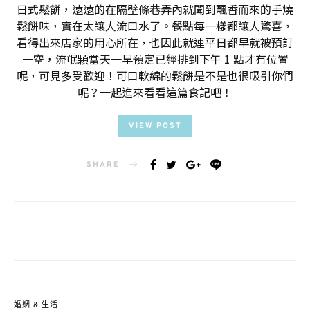
日式鬆餅，遠遠的在隔壁條巷弄內就聞到飄香而來的手燒
鬆餅味，實在太讓人流口水了。餐點每一樣都讓人驚喜，
看得出來店家的用心所在，也因此就連平日都早就被預訂
一空，流氓顆當天一早預定已經排到下午 1 點才有位置
呢，可見多受歡迎！可口軟綿的鬆餅是不是也很吸引你們
呢？一起進來看看這篇食記吧！
VIEW POST
SHARE
婚姻 & 生活