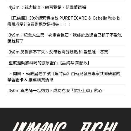
4y3m ：視力檢查、練習犯錯、認識華德福
【已結團】30分鐘緊實撫紋 PURETÉCARE ＆ Cebelia 秋冬乾
癢肌救星? 沒買到絕對是損失！！！
3y9m：紀念人生第一次攀岩抱石、我終於放過自己孩子不愛吃
飯就算了
3y8m 哭到停不下來、父母教育分歧點 和 愛是唯一答案
重度運動族群喝的膠原蛋白【品純萃 美顏飲】
•開團• 幼教屆老字號《理特尚》由幼兒發展專家共同研發的
學習圖卡＆ 推薦購買清單
3y0m 與老師一起努力，成功克服「抗拒上學」的心。