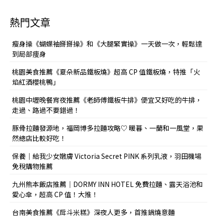
熱門文章
瘦身操《蝴蝶袖掰掰操》和《大腿緊實操》一天做一次，輕鬆達
到局部痩身
桃園美食推薦《夏朵新品鐵板燒》超高 CP 值鐵板燒，特推「火
焰紅酒櫻桃鴨」
桃園中壢晚餐宵夜推薦《老師傅鐵板牛排》便宜又好吃的牛排，
走過、路過不要錯過！
豚骨拉麵發源地，福岡博多拉麵攻略♡ 暖暮、一蘭和一風堂，果
然總店比較好吃！
保養｜給我少女嫩膚 Victoria Secret PINK 系列乳液，羽田機場
免稅購物推薦
九州熊本飯店推薦｜DORMY INN HOTEL 免費拉麵、露天浴池和
愛心傘，超高 CP 值！大推！
台南美食推薦《戽斗米糕》深夜人更多，首推鍋燒意麵