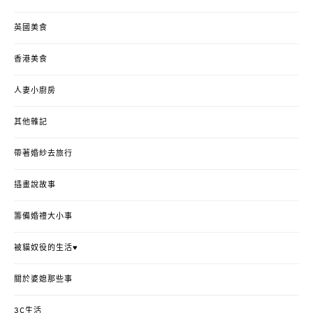
英國美食
香港美食
人妻小廚房
其他雜記
帶著婚紗去旅行
插畫說故事
籌備婚禮大小事
被貓奴役的生活♥
關於婆媳那些事
3C生活