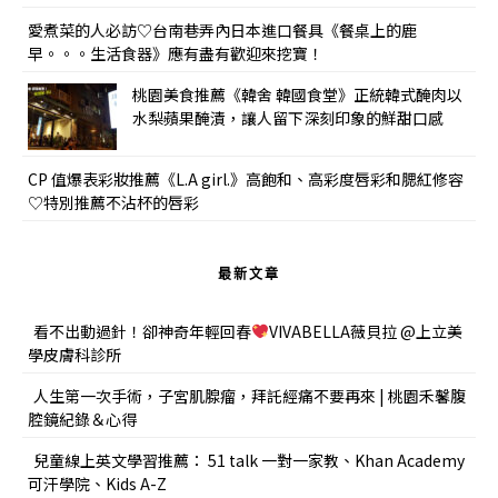
愛煮菜的人必訪♡台南巷弄內日本進口餐具《餐桌上的鹿
早。。。生活食器》應有盡有歡迎來挖寶！
桃園美食推薦《韓舍 韓國食堂》正統韓式醃肉以
水梨蘋果醃漬，讓人留下深刻印象的鮮甜口感
CP 值爆表彩妝推薦《L.A girl.》高飽和、高彩度唇彩和腮紅修容
♡特別推薦不沾杯的唇彩
最新文章
看不出動過針！卻神奇年輕回春
VIVABELLA薇貝拉 @上立美
學皮膚科診所
人生第一次手術，子宮肌腺瘤，拜託經痛不要再來 | 桃園禾馨腹
腔鏡紀錄＆心得
兒童線上英文學習推薦： 51 talk 一對一家教、Khan Academy
可汗學院、Kids A-Z