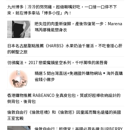
九州博多｜冷冷的努努雞，超級唰嘴好吃，一口接一口停不下
來，就在博多車站「博多小徑」內！
把失控的肉重新復歸，產後恢復第一步：Marena
瑪芮娜機能塑身衣
日本名古屋甜點推薦《HARBS》水果奶油千層派，不吃會捶心肝
的朝聖之旅
彷彿魔法。 2017 戀愛魔鏡星空系列，千呼萬喚的黑唇膏
精選 5 間台灣直送+免運國外購物網站
海外直購
省錢小撇步
香港購物推薦 RABEANCO 全真皮包包，質感好超棒收納設計的
側背包、後背包
倫敦自由行《倫敦塔橋》和《倫敦塔》因童謠而聲名遠播的英國
王室宮殿
倫敦自由行：超便宜！英國必買名牌 BURBERRY