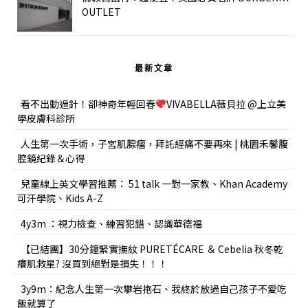
OUTLET
最新文章
看不出動過針！卻神奇年輕回春
VIVABELLA薇貝拉 @上立美
學皮膚科診所
人生第一次手術，子宮肌腺瘤，拜託經痛不要再來 | 桃園禾馨腹
腔鏡紀錄＆心得
兒童線上英文學習推薦： 51 talk 一對一家教、Khan Academy
可汗學院、Kids A-Z
4y3m ：視力檢查、練習犯錯、認識華德福
【已結團】30分鐘緊實撫紋 PURETÉCARE ＆ Cebelia 秋冬乾
癢肌救星? 沒買到絕對是損失！！！
3y9m：紀念人生第一次攀岩抱石、我終於放過自己孩子不愛吃
飯就算了