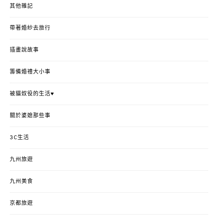
其他雜記
帶著婚紗去旅行
插畫說故事
籌備婚禮大小事
被貓奴役的生活♥
關於婆媳那些事
3C生活
九州旅遊
九州美食
京都旅遊