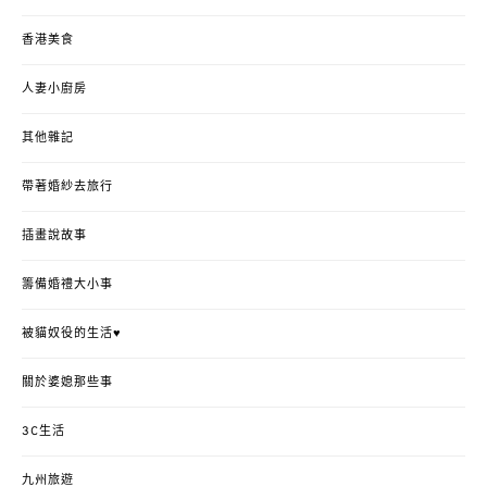
香港美食
人妻小廚房
其他雜記
帶著婚紗去旅行
插畫說故事
籌備婚禮大小事
被貓奴役的生活♥
關於婆媳那些事
3C生活
九州旅遊