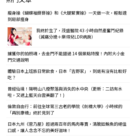
熱門文章
瘦身操《蝴蝶袖掰掰操》和《大腿緊實操》一天做一次，輕鬆達
到局部痩身
我終於生了，茂盛醫院 43 小時自然產奮鬥紀錄
（減痛分娩＋樂得兒LDR病房）
擄獲你的拍照魂，去金門不能錯過 14 個景點特搜！內附大小金
門交通說明
體驗日本上班族日常飲食，日本「吉野家」，到底有沒有比較好
吃？
曾經仙境！陽明山八煙聚落與消失的水中央（更新：二訪有水
啦，又遇上藍天白雲美翻了！)
倫敦自由行：前往全球第三古老的學院《劍橋大學》小時候的
「再別康橋」終於見到了
日本九州《菅乃屋》超過兩百年的馬肉專賣，清脆如鮪魚的絕佳
口感，讓人念念不忘的美好滋味！