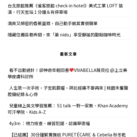
台北旅館推薦《雀客旅館 check in hotel》美式工業 LOFT 裝
潢，行天宮站 1 分鐘＆有停車場
清爽又綿密的香蕉蛋糕，自己動手做其實很簡單
隱藏信義區巷弄間，來「巢 nido」享受靜謐的甜點咖啡時光
最新文章
看不出動過針！卻神奇年輕回春
VIVABELLA薇貝拉 @上立美
學皮膚科診所
人生第一次手術，子宮肌腺瘤，拜託經痛不要再來 | 桃園禾馨腹
腔鏡紀錄＆心得
兒童線上英文學習推薦： 51 talk 一對一家教、Khan Academy
可汗學院、Kids A-Z
4y3m ：視力檢查、練習犯錯、認識華德福
【已結團】30分鐘緊實撫紋 PURETÉCARE ＆ Cebelia 秋冬乾