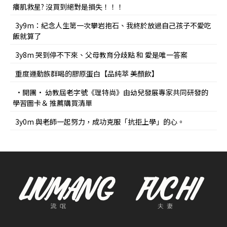
癢肌救星? 沒買到絕對是損失！！！
3y9m：紀念人生第一次攀岩抱石、我終於放過自己孩子不愛吃
飯就算了
3y8m 哭到停不下來、父母教育分歧點 和 愛是唯一答案
重度運動族群喝的膠原蛋白【品純萃 美顏飲】
•開團• 幼教屆老字號《理特尚》由幼兒發展專家共同研發的
學習圖卡＆ 推薦購買清單
3y0m 與老師一起努力，成功克服「抗拒上學」的心。