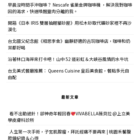
早晨沒時間手沖咖啡？ Nescafe 雀巢金牌咖啡機 ，解決我對咖啡
因的渴求，快速喚醒靈肉分離的我。
開箱《日本 IRIS 雙層抽屜貓砂屋》用松木砂取代礦砂家裡不再沙
漠化
台北國父紀念館《相思李舍》幽靜舒適的古玩咖啡店，咖啡和奶
茶都好喝
沿著林口海岸來打卡吧！山中 52 道彩虹＆大峽谷風情的水牛坑
台北美式餐廳推薦： Queens Cuisine 皇后美食館，餐點多元自
由配
最新文章
看不出動過針！卻神奇年輕回春
VIVABELLA薇貝拉 @上立美
學皮膚科診所
人生第一次手術，子宮肌腺瘤，拜託經痛不要再來 | 桃園禾馨腹
腔鏡紀錄＆心得