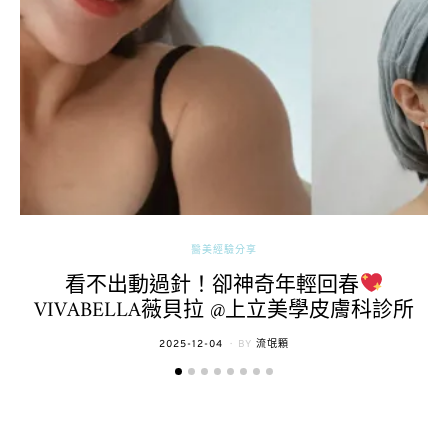
醫美經驗分享
看不出動過針！卻神奇年輕回春
VIVABELLA薇貝拉 @上立美學皮膚科診所
POSTED
2025-12-04
BY
流氓顆
ON