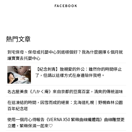
FACEBOOK
熱門文章
到宅保母、保母或托嬰中心到底哪個好？我為什麼選擇 6 個月就
讓寶寶去托嬰中心
【紀念刺青】致親愛的外公：雖然你的時間停止
了，但請以這樣方式在身邊陪伴我吧。
名古屋美食《八かく庵》來自京都的豆腐百宴，清爽的傳統滋味
在這凍結的時間，因雪而成的絕景：北海道札幌｜野幌森林公園
百年紀念塔
使用一個月心得報告《VERNA X50 緊緻曲線纖體霜》曲線雕塑更
立體，緊緻保濕一起來♡