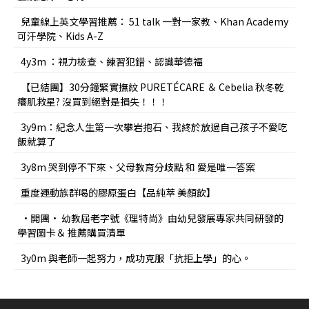
兒童線上英文學習推薦： 51 talk 一對一家教、Khan Academy
可汗學院、Kids A-Z
4y3m ：視力檢查、練習犯錯、認識華德福
【已結團】30分鐘緊實撫紋 PURETÉCARE ＆ Cebelia 秋冬乾
癢肌救星? 沒買到絕對是損失！！！
3y9m：紀念人生第一次攀岩抱石、我終於放過自己孩子不愛吃
飯就算了
3y8m 哭到停不下來、父母教育分歧點 和 愛是唯一答案
重度運動族群喝的膠原蛋白【品純萃 美顏飲】
•開團• 幼教屆老字號《理特尚》由幼兒發展專家共同研發的
學習圖卡＆ 推薦購買清單
3y0m 與老師一起努力，成功克服「抗拒上學」的心。