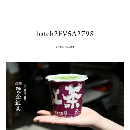
batch2FV5A2798
POSTED
2015-04-09
ON