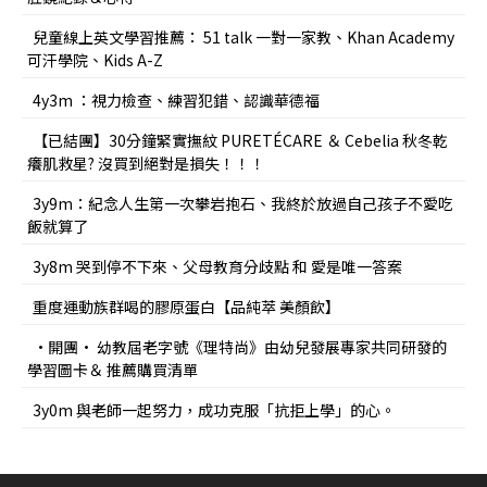
兒童線上英文學習推薦： 51 talk 一對一家教、Khan Academy
可汗學院、Kids A-Z
4y3m ：視力檢查、練習犯錯、認識華德福
【已結團】30分鐘緊實撫紋 PURETÉCARE ＆ Cebelia 秋冬乾
癢肌救星? 沒買到絕對是損失！！！
3y9m：紀念人生第一次攀岩抱石、我終於放過自己孩子不愛吃
飯就算了
3y8m 哭到停不下來、父母教育分歧點 和 愛是唯一答案
重度運動族群喝的膠原蛋白【品純萃 美顏飲】
•開團• 幼教屆老字號《理特尚》由幼兒發展專家共同研發的
學習圖卡＆ 推薦購買清單
3y0m 與老師一起努力，成功克服「抗拒上學」的心。