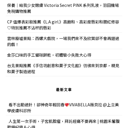
保養｜給我少女嫩膚 Victoria Secret PINK 系列乳液，羽田機場
免稅購物推薦
CP 值爆表彩妝推薦《L.A girl.》高飽和、高彩度唇彩和腮紅修容
♡特別推薦不沾杯的唇彩
雲林廢墟景點：西螺大戲院，一場我們來不及欣賞卻不會再錯過
的戲！
金莎口味的手工貓咪餅乾，初體驗小失敗大心得
台北景點推薦《手信坊創意和菓子文化館》彷彿來到京都，親見
和菓子製造過程
最新文章
看不出動過針！卻神奇年輕回春
VIVABELLA薇貝拉 @上立美
學皮膚科診所
人生第一次手術，子宮肌腺瘤，拜託經痛不要再來 | 桃園禾馨腹
腔鏡紀錄＆心得