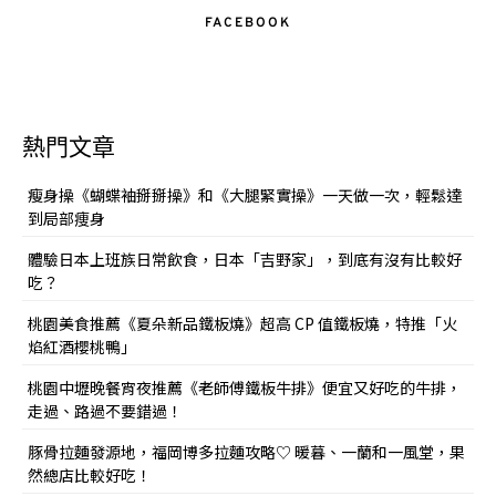
FACEBOOK
熱門文章
瘦身操《蝴蝶袖掰掰操》和《大腿緊實操》一天做一次，輕鬆達
到局部痩身
體驗日本上班族日常飲食，日本「吉野家」，到底有沒有比較好
吃？
桃園美食推薦《夏朵新品鐵板燒》超高 CP 值鐵板燒，特推「火
焰紅酒櫻桃鴨」
桃園中壢晚餐宵夜推薦《老師傅鐵板牛排》便宜又好吃的牛排，
走過、路過不要錯過！
豚骨拉麵發源地，福岡博多拉麵攻略♡ 暖暮、一蘭和一風堂，果
然總店比較好吃！