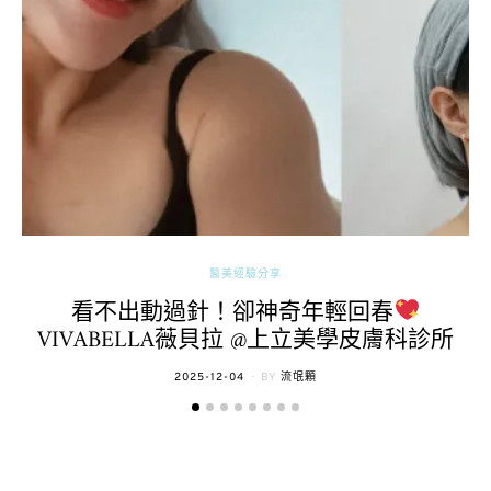
醫美經驗分享
看不出動過針！卻神奇年輕回春
VIVABELLA薇貝拉 @上立美學皮膚科診所
POSTED
2025-12-04
BY
流氓顆
ON