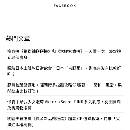
FACEBOOK
熱門文章
瘦身操《蝴蝶袖掰掰操》和《大腿緊實操》一天做一次，輕鬆達
到局部痩身
體驗日本上班族日常飲食，日本「吉野家」，到底有沒有比較好
吃？
豚骨拉麵發源地，福岡博多拉麵攻略♡ 暖暮、一蘭和一風堂，果
然總店比較好吃！
保養｜給我少女嫩膚 Victoria Secret PINK 系列乳液，羽田機場
免稅購物推薦
桃園美食推薦《夏朵新品鐵板燒》超高 CP 值鐵板燒，特推「火
焰紅酒櫻桃鴨」