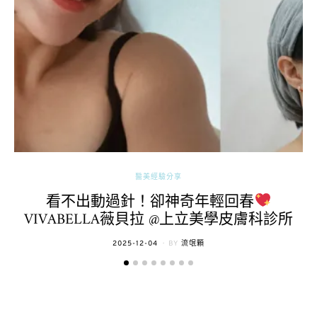
醫美經驗分享
看不出動過針！卻神奇年輕回春
VIVABELLA薇貝拉 @上立美學皮膚科診所
POSTED
2025-12-04
BY
流氓顆
ON