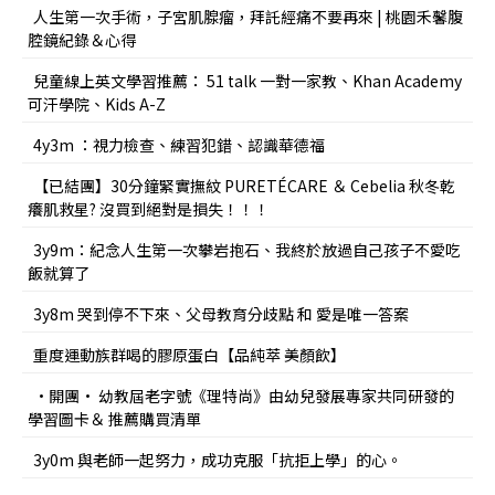
人生第一次手術，子宮肌腺瘤，拜託經痛不要再來 | 桃園禾馨腹
腔鏡紀錄＆心得
兒童線上英文學習推薦： 51 talk 一對一家教、Khan Academy
可汗學院、Kids A-Z
4y3m ：視力檢查、練習犯錯、認識華德福
【已結團】30分鐘緊實撫紋 PURETÉCARE ＆ Cebelia 秋冬乾
癢肌救星? 沒買到絕對是損失！！！
3y9m：紀念人生第一次攀岩抱石、我終於放過自己孩子不愛吃
飯就算了
3y8m 哭到停不下來、父母教育分歧點 和 愛是唯一答案
重度運動族群喝的膠原蛋白【品純萃 美顏飲】
•開團• 幼教屆老字號《理特尚》由幼兒發展專家共同研發的
學習圖卡＆ 推薦購買清單
3y0m 與老師一起努力，成功克服「抗拒上學」的心。