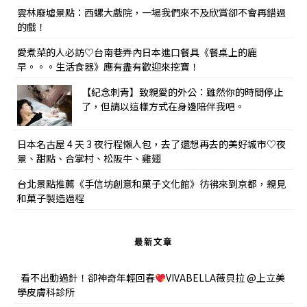
雲林廢墟景點：西螺大戲院，一場我們來不及欣賞卻不會再錯過
的戲！
愛煮菜的人必訪♡台南巷弄內日本進口餐具《餐桌上的鹿
早。。。生活食器》應有盡有歡迎來挖寶！
【紀念刺青】致親愛的外公：雖然你的時間停止
了，但請以這樣方式在身邊陪伴我吧。
日本名古屋 4 天 3 夜行程懶人包，去了還想再去的美好城市♡夜
景、甜點、合掌村、松阪牛、雞翅
台北景點推薦《手信坊創意和菓子文化館》彷彿來到京都，親見
和菓子製造過程
最新文章
看不出動過針！卻神奇年輕回春
VIVABELLA薇貝拉 @上立美
學皮膚科診所