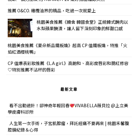
推薦 O&CO. 橄欖油界的精品，吃過一次就愛上
桃園美食推薦《韓舍 韓國食堂》正統韓式醃肉以
水梨蘋果醃漬，讓人留下深刻印象的鮮甜口感
桃園美食推薦《夏朵新品鐵板燒》超高 CP 值鐵板燒，特推「火
焰紅酒櫻桃鴨」
CP 值爆表彩妝推薦《L.A girl.》高飽和、高彩度唇彩和腮紅修容
♡特別推薦不沾杯的唇彩
最新文章
看不出動過針！卻神奇年輕回春
VIVABELLA薇貝拉 @上立美
學皮膚科診所
人生第一次手術，子宮肌腺瘤，拜託經痛不要再來 | 桃園禾馨腹
腔鏡紀錄＆心得