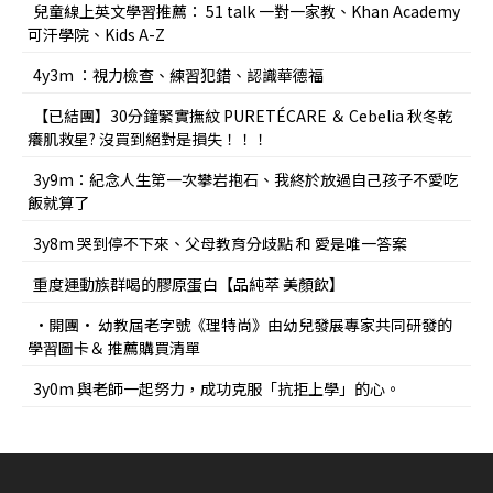
兒童線上英文學習推薦： 51 talk 一對一家教、Khan Academy
可汗學院、Kids A-Z
4y3m ：視力檢查、練習犯錯、認識華德福
【已結團】30分鐘緊實撫紋 PURETÉCARE ＆ Cebelia 秋冬乾
癢肌救星? 沒買到絕對是損失！！！
3y9m：紀念人生第一次攀岩抱石、我終於放過自己孩子不愛吃
飯就算了
3y8m 哭到停不下來、父母教育分歧點 和 愛是唯一答案
重度運動族群喝的膠原蛋白【品純萃 美顏飲】
•開團• 幼教屆老字號《理特尚》由幼兒發展專家共同研發的
學習圖卡＆ 推薦購買清單
3y0m 與老師一起努力，成功克服「抗拒上學」的心。