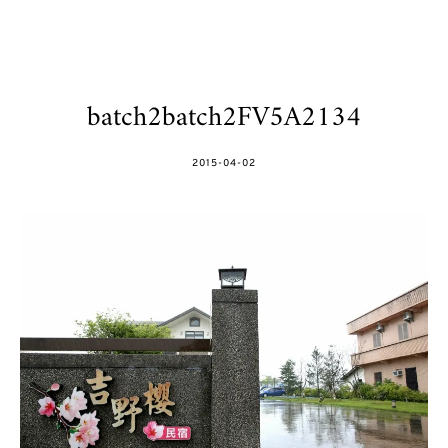
batch2batch2FV5A2134
POSTED
2015-04-02
ON