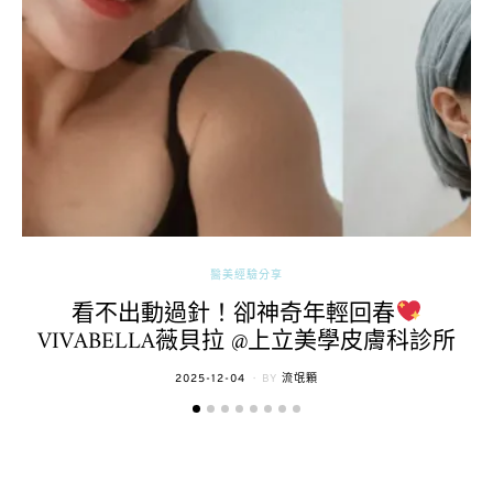
醫美經驗分享
看不出動過針！卻神奇年輕回春
VIVABELLA薇貝拉 @上立美學皮膚科診所
POSTED
2025-12-04
BY
流氓顆
ON