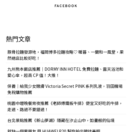
FACEBOOK
熱門文章
豚骨拉麵發源地，福岡博多拉麵攻略♡ 暖暮、一蘭和一風堂，果
然總店比較好吃！
九州熊本飯店推薦｜DORMY INN HOTEL 免費拉麵、露天浴池和
愛心傘，超高 CP 值！大推！
保養｜給我少女嫩膚 Victoria Secret PINK 系列乳液，羽田機場
免稅購物推薦
桃園中壢晚餐宵夜推薦《老師傅鐵板牛排》便宜又好吃的牛排，
走過、路過不要錯過！
台北景點推薦《新山夢湖》隱藏在汐止山中，如畫般的仙境
就缺一個男朋友 用 HUAWEI P20 幫妳拍出雜誌美照