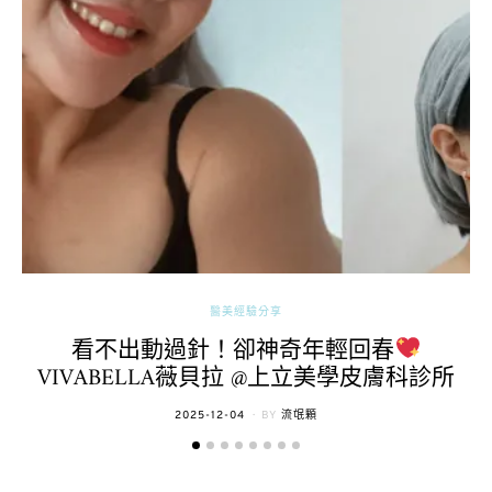
醫美經驗分享
看不出動過針！卻神奇年輕回春
VIVABELLA薇貝拉 @上立美學皮膚科診所
POSTED
2025-12-04
BY
流氓顆
ON