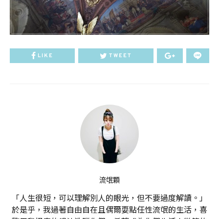
LIKE
TWEET
流氓顆
「人生很短，可以理解別人的眼光，但不要過度解讀。」
於是乎，我過著自由自在且偶爾耍點任性流氓的生活，喜