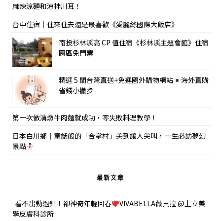
麻辣涼麵和涼拌川耳！
台中住宿｜住來住去還是最喜歡《愛麗絲國際大飯店》
南投杉林溪高 CP 值住宿《杉林溪主題會館》住宿
園區免門票
精選 5 間台灣直送+免運國外購物網站
海外直購
省錢小撇步
第一次做清燉牛肉麵就成功，零失敗料理教學！
日本白川鄉｜童話般的「合掌村」美到讓人尖叫，一生必訪夢幻
景點
最新文章
看不出動過針！卻神奇年輕回春
VIVABELLA薇貝拉 @上立美
學皮膚科診所