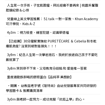
人生第一次手術，子宮肌腺瘤，拜託經痛不要再來 | 桃園禾馨腹
腔鏡紀錄＆心得
兒童線上英文學習推薦： 51 talk 一對一家教、Khan Academy
可汗學院、Kids A-Z
4y3m ：視力檢查、練習犯錯、認識華德福
【已結團】30分鐘緊實撫紋 PURETÉCARE ＆ Cebelia 秋冬乾
癢肌救星? 沒買到絕對是損失！！！
3y9m：紀念人生第一次攀岩抱石、我終於放過自己孩子不愛吃
飯就算了
3y8m 哭到停不下來、父母教育分歧點 和 愛是唯一答案
重度運動族群喝的膠原蛋白【品純萃 美顏飲】
•開團• 幼教屆老字號《理特尚》由幼兒發展專家共同研發的
學習圖卡＆ 推薦購買清單
3y0m 與老師一起努力，成功克服「抗拒上學」的心。