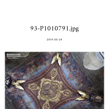
93-P1010791.jpg
POSTED
2014-05-24
ON