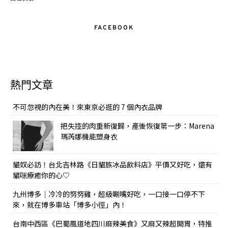
FACEBOOK
熱門文章
不可忽視的內在美！來東京必逛的 7 個內衣品牌
把失控的肉重新復歸，產後恢復第一步：Marena
瑪芮娜機能塑身衣
貓奴必訪！台北吉林路《日貓族冰品飲料店》平價又好吃，還有
貓咪療癒你的心♡
九州博多｜冷冷的努努雞，超級唰嘴好吃，一口接一口停不下
來，就在博多車站「博多小徑」內！
台南中西區《巴蜀風道地四川麻辣美食》又麻又辣超開胃，特推