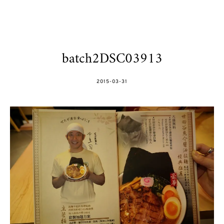
batch2DSC03913
POSTED
2015-03-31
ON