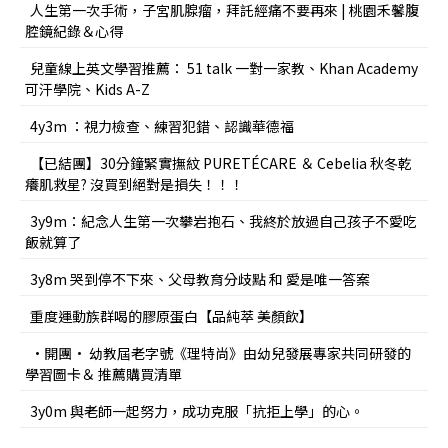
人生第一次手術，子宮肌腺瘤，拜託經痛不要再來 | 桃園禾馨腹
腔鏡紀錄＆心得
兒童線上英文學習推薦： 51 talk 一對一家教、Khan Academy
可汗學院、Kids A-Z
4y3m ：視力檢查、練習犯錯、認識華德福
【已結團】30分鐘緊實撫紋 PURETÉCARE ＆ Cebelia 秋冬乾
癢肌救星? 沒買到絕對是損失！！！
3y9m：紀念人生第一次攀岩抱石、我終於放過自己孩子不愛吃
飯就算了
3y8m 哭到停不下來、父母教育分歧點 和 愛是唯一答案
重度運動族群喝的膠原蛋白【品純萃 美顏飲】
•開團• 幼教屆老字號《理特尚》由幼兒發展專家共同研發的
學習圖卡＆ 推薦購買清單
3y0m 與老師一起努力，成功克服「抗拒上學」的心。