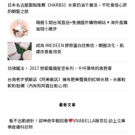
日本名古屋甜點推薦《HARBS》水果奶油千層派，不吃會捶心肝
的朝聖之旅
精選 5 間台灣直送+免運國外購物網站
海外直購
省錢小撇步
成為 IMEDEEN 膠原蛋白狂教徒，眼圈淡化、肌
膚改善看得見
彷彿魔法。 2017 戀愛魔鏡星空系列，千呼萬喚的黑唇膏
台南老字號飯店《阿美飯店》擁有肥美蟹黃的紅蟳米糕，米飯較
軟和黏稠（內有和阿霞比較心得）
最新文章
看不出動過針！卻神奇年輕回春
VIVABELLA薇貝拉 @上立美
學皮膚科診所