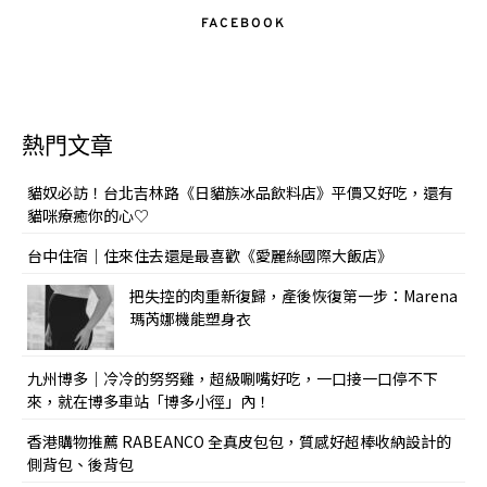
FACEBOOK
熱門文章
貓奴必訪！台北吉林路《日貓族冰品飲料店》平價又好吃，還有
貓咪療癒你的心♡
台中住宿｜住來住去還是最喜歡《愛麗絲國際大飯店》
把失控的肉重新復歸，產後恢復第一步：Marena
瑪芮娜機能塑身衣
九州博多｜冷冷的努努雞，超級唰嘴好吃，一口接一口停不下
來，就在博多車站「博多小徑」內！
香港購物推薦 RABEANCO 全真皮包包，質感好超棒收納設計的
側背包、後背包