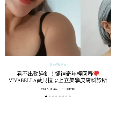
醫美經驗分享
看不出動過針！卻神奇年輕回春
VIVABELLA薇貝拉 @上立美學皮膚科診所
POSTED
2025-12-04
BY
流氓顆
ON