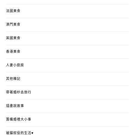
法國美食
澳門美食
英國美食
香港美食
人妻小廚房
其他雜記
帶著婚紗去旅行
插畫說故事
籌備婚禮大小事
被貓奴役的生活♥