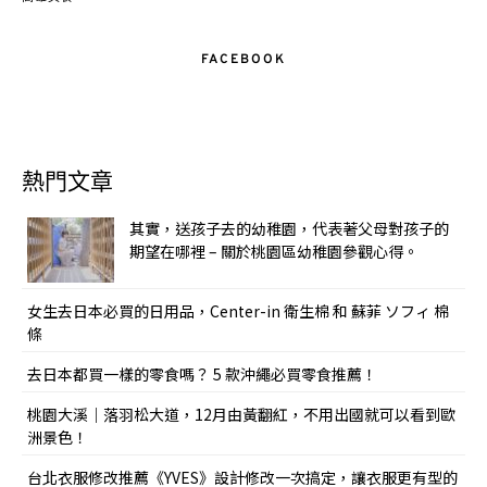
FACEBOOK
熱門文章
其實，送孩子去的幼稚園，代表著父母對孩子的
期望在哪裡 – 關於桃園區幼稚園參觀心得。
女生去日本必買的日用品，Center-in 衛生棉 和 蘇菲 ソフィ 棉
條
去日本都買一樣的零食嗎？ 5 款沖繩必買零食推薦！
桃園大溪｜落羽松大道，12月由黃翻紅，不用出國就可以看到歐
洲景色！
台北衣服修改推薦《YVES》設計修改一次搞定，讓衣服更有型的