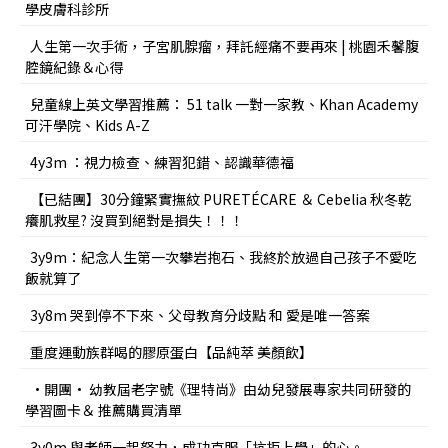
學皮膚科診所
人生第一次手術，子宮肌腺瘤，拜託經痛不要再來 | 桃園禾馨腹
腔鏡紀錄＆心得
兒童線上英文學習推薦： 51 talk 一對一家教、Khan Academy
可汗學院、Kids A-Z
4y3m ：視力檢查、練習犯錯、認識華德福
【已結團】30分鐘緊實撫紋 PURETÉCARE ＆ Cebelia 秋冬乾
癢肌救星? 沒買到絕對是損失！！！
3y9m：紀念人生第一次攀岩抱石、我終於放過自己孩子不愛吃
飯就算了
3y8m 哭到停不下來、父母教育分歧點 和 愛是唯一答案
重度運動族群喝的膠原蛋白【品純萃 美顏飲】
•開團• 幼教屆老字號《理特尚》由幼兒發展專家共同研發的
學習圖卡＆ 推薦購買清單
3y0m 與老師一起努力，成功克服「抗拒上學」的心。