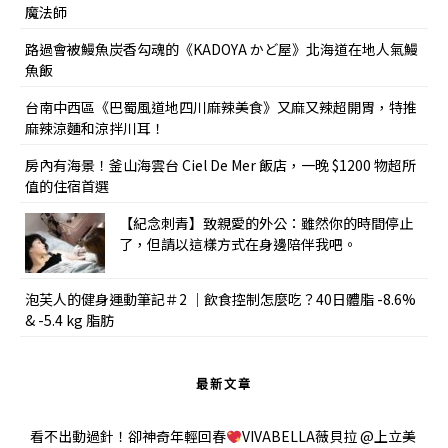
魔法師
路過會被鰻魚炭香勾魂的《KADOYA かど屋》北海道在地人氣鰻
魚飯
台南中西區《巴蜀風道地四川麻辣美食》又麻又辣超開胃，特推
麻辣涼麵和涼拌川耳！
房內有海景！釜山海雲台 Ciel De Mer 飯店，一晚 $1200 物超所
值的住宿首選
【紀念刺青】致親愛的外公：雖然你的時間停止
了，但請以這樣方式在身邊陪伴我吧。
泡芙人的健身運動筆記＃2 ｜飲食控制怎麼吃？40日體脂 -8.6%
& -5.4 kg 脂肪
最新文章
看不出動過針！卻神奇年輕回春
VIVABELLA薇貝拉 @上立美