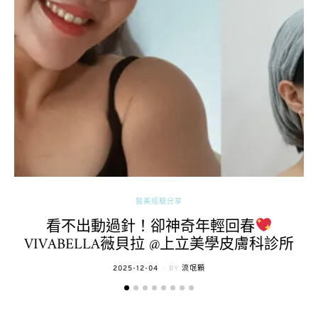
醫美經驗分享
看不出動過針！卻神奇年輕回春
VIVABELLA薇貝拉 @上立美學皮膚科診所
POSTED
2025-12-04
BY
流氓顆
ON