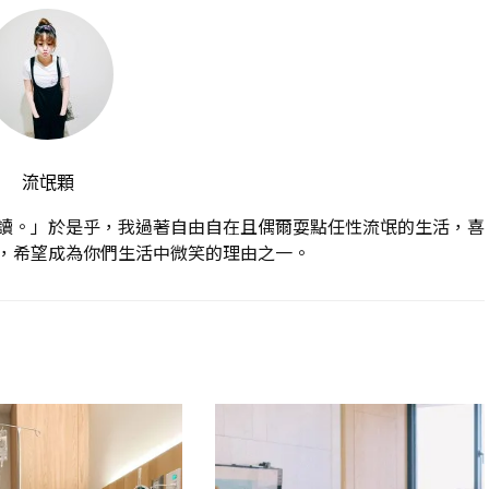
流氓顆
讀。」於是乎，我過著自由自在且偶爾耍點任性流氓的生活，喜
，希望成為你們生活中微笑的理由之一。