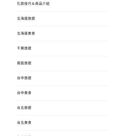
化妝技巧＆商品介紹
北海道旅遊
北海道美食
千葉旅遊
南投旅遊
台中旅遊
婚姻 & 生活
成為媽媽之後
婚姻 & 生活
成
台中美食
4y3m ：視力檢查、練習犯
【已結團】30
錯、認識華德福
PURETÉCARE ＆ 
台北旅遊
冬乾癢肌救星?
POSTED
2023-04-12
BY
流氓顆
是損失！
ON
台北美食
POSTED
2022-12-05
B
ON