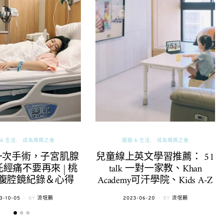
& 生活
成為媽媽之後
婚姻 & 生活
成為媽媽之後
一次手術，子宮肌腺
兒童線上英文學習推薦： 51
經痛不要再來 | 桃
talk 一對一家教、Khan
腹腔鏡紀錄＆心得
Academy可汗學院、Kids A-Z
TED
POSTED
3-10-05
BY
流氓顆
2023-06-20
BY
流氓顆
ON