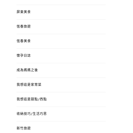
屏東美食
恆春旅遊
恆春美食
懷孕日誌
成為媽媽之後
我想這是家常菜
我想這是甜點/西點
收納技巧/生活巧思
新竹旅遊