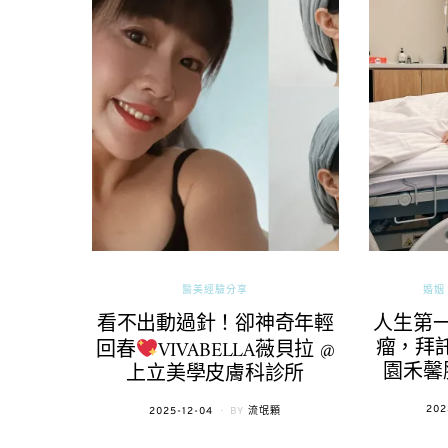
醫美經驗分享
婚姻 
看不出動過針！卻神奇年輕
人生第
瘤，拜託
回春
VIVABELLA薇貝拉 @
園禾馨
上立美學皮膚科診所
POS
202
POSTED
2025-12-04
BY
流氓顆
ON
ON