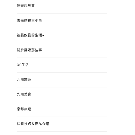
插畫說故事
籌備婚禮大小事
被貓奴役的生活♥
關於婆媳那些事
3C生活
九州旅遊
九州美食
京都旅遊
保養技巧＆商品介紹