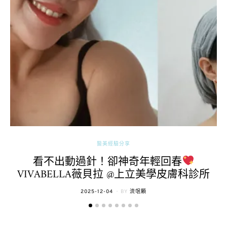
醫美經驗分享
看不出動過針！卻神奇年輕回春
VIVABELLA薇貝拉 @上立美學皮膚科診所
POSTED
2025-12-04
BY
流氓顆
ON