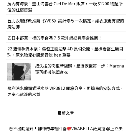
房內有海景！釜山海雲台 Ciel De Mer 飯店，一晚 $1200 物超所
值的住宿首選
台北衣服修改推薦《YVES》設計修改一次搞定，讓衣服更有型的
魔法師
去日本都買一樣的零食嗎？ 5 款沖繩必買零食推薦！
22 週懷孕流水帳：湯包正面迎擊 4D 長相公開、產檢看醫生顧目
珠、原來胎兒心臟超音波 hen 重要
把失控的肉重新復歸，產後恢復第一步：Marena
瑪芮娜機能塑身衣
飛利浦水龍頭式淨水器 WP3812 開箱分享，更簡易的安裝方式、
更安心乾淨的水質
最新文章
看不出動過針！卻神奇年輕回春
VIVABELLA薇貝拉 @上立美