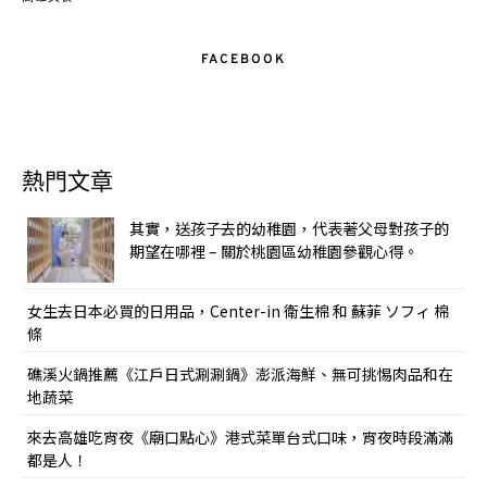
FACEBOOK
熱門文章
其實，送孩子去的幼稚園，代表著父母對孩子的
期望在哪裡 – 關於桃園區幼稚園參觀心得。
女生去日本必買的日用品，Center-in 衛生棉 和 蘇菲 ソフィ 棉
條
礁溪火鍋推薦《江戶日式涮涮鍋》澎派海鮮、無可挑惕肉品和在
地蔬菜
來去高雄吃宵夜《廟口點心》港式菜單台式口味，宵夜時段滿滿
都是人！