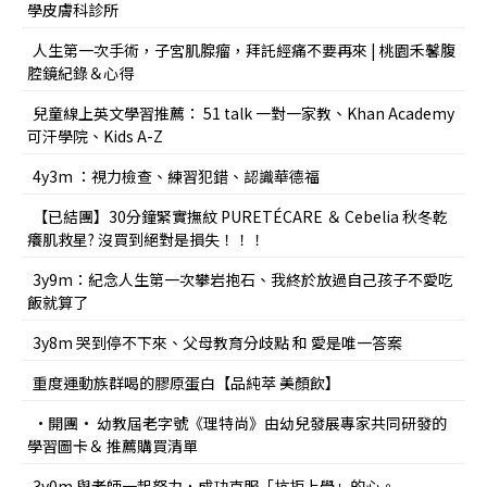
學皮膚科診所
人生第一次手術，子宮肌腺瘤，拜託經痛不要再來 | 桃園禾馨腹
腔鏡紀錄＆心得
兒童線上英文學習推薦： 51 talk 一對一家教、Khan Academy
可汗學院、Kids A-Z
4y3m ：視力檢查、練習犯錯、認識華德福
【已結團】30分鐘緊實撫紋 PURETÉCARE ＆ Cebelia 秋冬乾
癢肌救星? 沒買到絕對是損失！！！
3y9m：紀念人生第一次攀岩抱石、我終於放過自己孩子不愛吃
飯就算了
3y8m 哭到停不下來、父母教育分歧點 和 愛是唯一答案
重度運動族群喝的膠原蛋白【品純萃 美顏飲】
•開團• 幼教屆老字號《理特尚》由幼兒發展專家共同研發的
學習圖卡＆ 推薦購買清單
3y0m 與老師一起努力，成功克服「抗拒上學」的心。