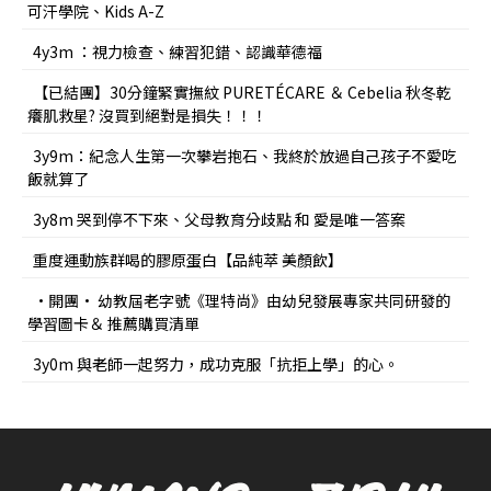
可汗學院、Kids A-Z
4y3m ：視力檢查、練習犯錯、認識華德福
【已結團】30分鐘緊實撫紋 PURETÉCARE ＆ Cebelia 秋冬乾
癢肌救星? 沒買到絕對是損失！！！
3y9m：紀念人生第一次攀岩抱石、我終於放過自己孩子不愛吃
飯就算了
3y8m 哭到停不下來、父母教育分歧點 和 愛是唯一答案
重度運動族群喝的膠原蛋白【品純萃 美顏飲】
•開團• 幼教屆老字號《理特尚》由幼兒發展專家共同研發的
學習圖卡＆ 推薦購買清單
3y0m 與老師一起努力，成功克服「抗拒上學」的心。