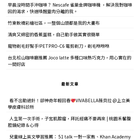
早晨沒時間手沖咖啡？ Nescafe 雀巢金牌咖啡機 ，解決我對咖啡
因的渴求，快速喚醒靈肉分離的我。
竹東軟橋彩繪社區，一整個山頭都是我的大畫布
清爽又綿密的香蕉蛋糕，自己動手做其實很簡單
寵物剃毛好幫手!PETPRO-C6 電剪剃刀，剃毛咻咻咻
台北松山咖啡廳推薦 Joco latte 多種口味熱巧克力，用心實在的
一間好店
最新文章
看不出動過針！卻神奇年輕回春
VIVABELLA薇貝拉 @上立美
學皮膚科診所
人生第一次手術，子宮肌腺瘤，拜託經痛不要再來 | 桃園禾馨腹
腔鏡紀錄＆心得
兒童線上英文學習推薦： 51 talk 一對一家教、Khan Academy