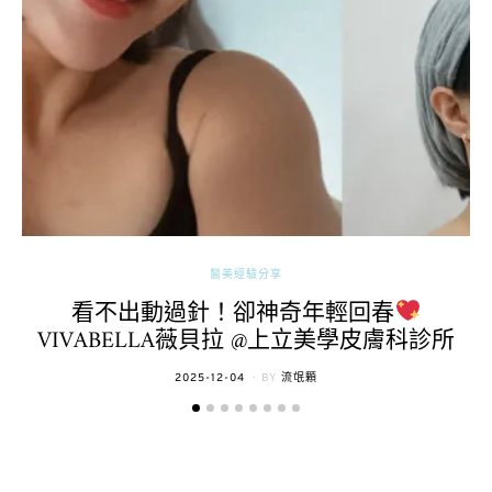
醫美經驗分享
看不出動過針！卻神奇年輕回春
VIVABELLA薇貝拉 @上立美學皮膚科診所
POSTED
2025-12-04
BY
流氓顆
ON