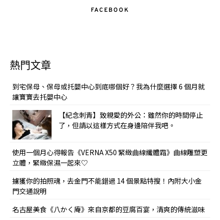
FACEBOOK
熱門文章
到宅保母、保母或托嬰中心到底哪個好？我為什麼選擇 6 個月就
讓寶寶去托嬰中心
【紀念刺青】致親愛的外公：雖然你的時間停止
了，但請以這樣方式在身邊陪伴我吧。
使用一個月心得報告《VERNA X50 緊緻曲線纖體霜》曲線雕塑更
立體，緊緻保濕一起來♡
擄獲你的拍照魂，去金門不能錯過 14 個景點特搜！內附大小金
門交通說明
名古屋美食《八かく庵》來自京都的豆腐百宴，清爽的傳統滋味