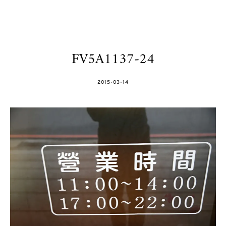
FV5A1137-24
POSTED
2015-03-14
ON