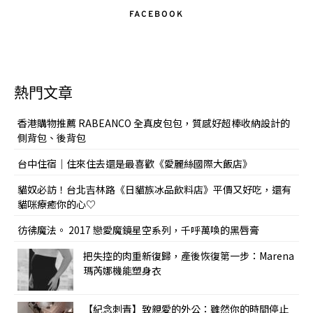
FACEBOOK
熱門文章
香港購物推薦 RABEANCO 全真皮包包，質感好超棒收納設計的
側背包、後背包
台中住宿｜住來住去還是最喜歡《愛麗絲國際大飯店》
貓奴必訪！台北吉林路《日貓族冰品飲料店》平價又好吃，還有
貓咪療癒你的心♡
彷彿魔法。 2017 戀愛魔鏡星空系列，千呼萬喚的黑唇膏
把失控的肉重新復歸，產後恢復第一步：Marena
瑪芮娜機能塑身衣
【紀念刺青】致親愛的外公：雖然你的時間停止