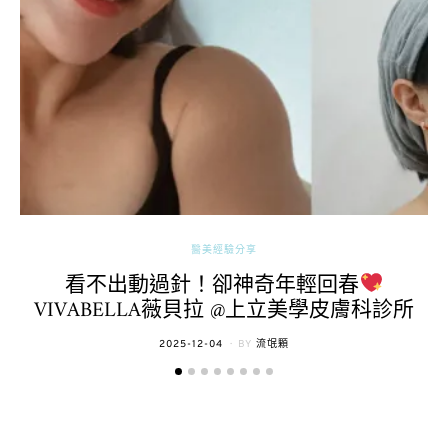
醫美經驗分享
看不出動過針！卻神奇年輕回春
VIVABELLA薇貝拉 @上立美學皮膚科診所
POSTED
2025-12-04
BY
流氓顆
ON