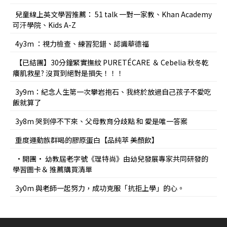
兒童線上英文學習推薦： 51 talk 一對一家教、Khan Academy
可汗學院、Kids A-Z
4y3m ：視力檢查、練習犯錯、認識華德福
【已結團】30分鐘緊實撫紋 PURETÉCARE ＆ Cebelia 秋冬乾
癢肌救星? 沒買到絕對是損失！！！
3y9m：紀念人生第一次攀岩抱石、我終於放過自己孩子不愛吃
飯就算了
3y8m 哭到停不下來、父母教育分歧點 和 愛是唯一答案
重度運動族群喝的膠原蛋白【品純萃 美顏飲】
•開團• 幼教屆老字號《理特尚》由幼兒發展專家共同研發的
學習圖卡＆ 推薦購買清單
3y0m 與老師一起努力，成功克服「抗拒上學」的心。