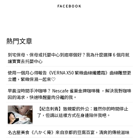
FACEBOOK
熱門文章
到宅保母、保母或托嬰中心到底哪個好？我為什麼選擇 6 個月就
讓寶寶去托嬰中心
使用一個月心得報告《VERNA X50 緊緻曲線纖體霜》曲線雕塑更
立體，緊緻保濕一起來♡
早晨沒時間手沖咖啡？ Nescafe 雀巢金牌咖啡機 ，解決我對咖啡
因的渴求，快速喚醒靈肉分離的我。
【紀念刺青】致親愛的外公：雖然你的時間停止
了，但請以這樣方式在身邊陪伴我吧。
名古屋美食《八かく庵》來自京都的豆腐百宴，清爽的傳統滋味