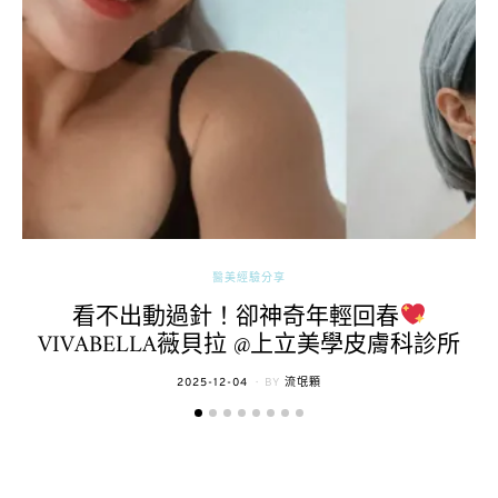
醫美經驗分享
看不出動過針！卻神奇年輕回春
VIVABELLA薇貝拉 @上立美學皮膚科診所
POSTED
2025-12-04
BY
流氓顆
ON