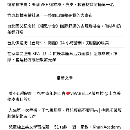
逗貓棒推薦：美國 VEE 逗貓棒，麂皮、軟管材質耐操第一名
竹東軟橋彩繪社區，一整個山頭都是我的大畫布
台北國父紀念館《相思李舍》幽靜舒適的古玩咖啡店，咖啡和奶
茶都好喝
台北伊通街《台灣牛牛肉麵》24 小時營業，刀削麵Q味美！
在家享受臉部 SPA 《后：拱辰享鹿茸活力面膜》溫感熱敷 x 按
摩，宮廷秘方讓臉散發光澤！
最新文章
看不出動過針！卻神奇年輕回春
VIVABELLA薇貝拉 @上立美
學皮膚科診所
人生第一次手術，子宮肌腺瘤，拜託經痛不要再來 | 桃園禾馨腹
腔鏡紀錄＆心得
兒童線上英文學習推薦： 51 talk 一對一家教、Khan Academy