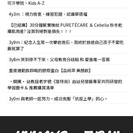
可汗學院、Kids A-Z
4y3m ：視力檢查、練習犯錯、認識華德福
【已結團】30分鐘緊實撫紋 PURETÉCARE ＆ Cebelia 秋冬乾
癢肌救星? 沒買到絕對是損失！！！
3y9m：紀念人生第一次攀岩抱石、我終於放過自己孩子不愛吃
飯就算了
3y8m 哭到停不下來、父母教育分歧點 和 愛是唯一答案
重度運動族群喝的膠原蛋白【品純萃 美顏飲】
•開團• 幼教屆老字號《理特尚》由幼兒發展專家共同研發的
學習圖卡＆ 推薦購買清單
3y0m 與老師一起努力，成功克服「抗拒上學」的心。