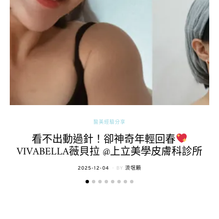
醫美經驗分享
看不出動過針！卻神奇年輕回春
VIVABELLA薇貝拉 @上立美學皮膚科診所
POSTED
2025-12-04
BY
流氓顆
ON