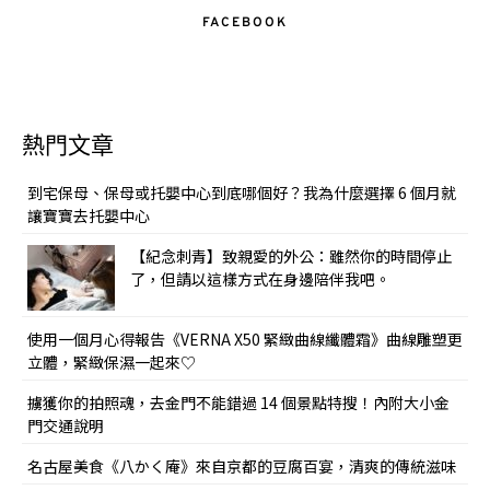
FACEBOOK
熱門文章
到宅保母、保母或托嬰中心到底哪個好？我為什麼選擇 6 個月就
讓寶寶去托嬰中心
【紀念刺青】致親愛的外公：雖然你的時間停止
了，但請以這樣方式在身邊陪伴我吧。
使用一個月心得報告《VERNA X50 緊緻曲線纖體霜》曲線雕塑更
立體，緊緻保濕一起來♡
擄獲你的拍照魂，去金門不能錯過 14 個景點特搜！內附大小金
門交通說明
名古屋美食《八かく庵》來自京都的豆腐百宴，清爽的傳統滋味