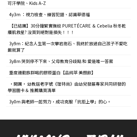
可汗學院、Kids A-Z
4y3m ：視力檢查、練習犯錯、認識華德福
【已結團】30分鐘緊實撫紋 PURETÉCARE ＆ Cebelia 秋冬乾
癢肌救星? 沒買到絕對是損失！！！
3y9m：紀念人生第一次攀岩抱石、我終於放過自己孩子不愛吃
飯就算了
3y8m 哭到停不下來、父母教育分歧點 和 愛是唯一答案
重度運動族群喝的膠原蛋白【品純萃 美顏飲】
•開團• 幼教屆老字號《理特尚》由幼兒發展專家共同研發的
學習圖卡＆ 推薦購買清單
3y0m 與老師一起努力，成功克服「抗拒上學」的心。