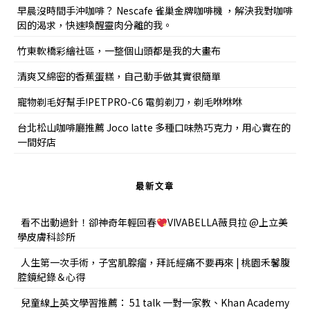
早晨沒時間手沖咖啡？ Nescafe 雀巢金牌咖啡機 ，解決我對咖啡
因的渴求，快速喚醒靈肉分離的我。
竹東軟橋彩繪社區，一整個山頭都是我的大畫布
清爽又綿密的香蕉蛋糕，自己動手做其實很簡單
寵物剃毛好幫手!PETPRO-C6 電剪剃刀，剃毛咻咻咻
台北松山咖啡廳推薦 Joco latte 多種口味熱巧克力，用心實在的
一間好店
最新文章
看不出動過針！卻神奇年輕回春
VIVABELLA薇貝拉 @上立美
學皮膚科診所
人生第一次手術，子宮肌腺瘤，拜託經痛不要再來 | 桃園禾馨腹
腔鏡紀錄＆心得
兒童線上英文學習推薦： 51 talk 一對一家教、Khan Academy