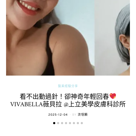
醫美經驗分享
看不出動過針！卻神奇年輕回春
VIVABELLA薇貝拉 @上立美學皮膚科診所
POSTED
2025-12-04
BY
流氓顆
ON