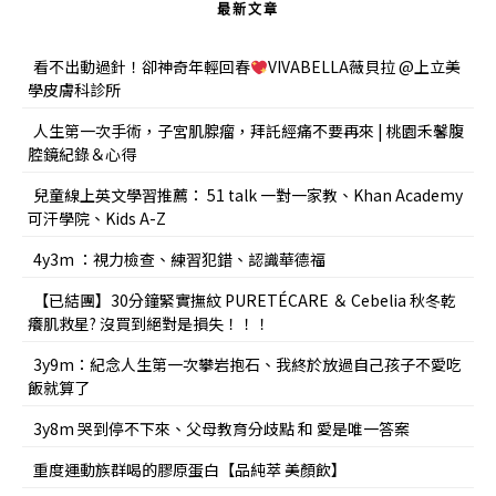
最新文章
看不出動過針！卻神奇年輕回春
VIVABELLA薇貝拉 @上立美
學皮膚科診所
人生第一次手術，子宮肌腺瘤，拜託經痛不要再來 | 桃園禾馨腹
腔鏡紀錄＆心得
兒童線上英文學習推薦： 51 talk 一對一家教、Khan Academy
可汗學院、Kids A-Z
4y3m ：視力檢查、練習犯錯、認識華德福
【已結團】30分鐘緊實撫紋 PURETÉCARE ＆ Cebelia 秋冬乾
癢肌救星? 沒買到絕對是損失！！！
3y9m：紀念人生第一次攀岩抱石、我終於放過自己孩子不愛吃
飯就算了
3y8m 哭到停不下來、父母教育分歧點 和 愛是唯一答案
重度運動族群喝的膠原蛋白【品純萃 美顏飲】