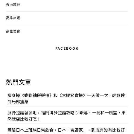
香港旅遊
高雄旅遊
高雄美食
FACEBOOK
熱門文章
瘦身操《蝴蝶袖掰掰操》和《大腿緊實操》一天做一次，輕鬆達
到局部痩身
豚骨拉麵發源地，福岡博多拉麵攻略♡ 暖暮、一蘭和一風堂，果
然總店比較好吃！
體驗日本上班族日常飲食，日本「吉野家」，到底有沒有比較好