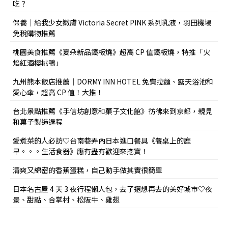
吃？
保養｜給我少女嫩膚 Victoria Secret PINK 系列乳液，羽田機場
免稅購物推薦
桃園美食推薦《夏朵新品鐵板燒》超高 CP 值鐵板燒，特推「火
焰紅酒櫻桃鴨」
九州熊本飯店推薦｜DORMY INN HOTEL 免費拉麵、露天浴池和
愛心傘，超高 CP 值！大推！
台北景點推薦《手信坊創意和菓子文化館》彷彿來到京都，親見
和菓子製造過程
愛煮菜的人必訪♡台南巷弄內日本進口餐具《餐桌上的鹿
早。。。生活食器》應有盡有歡迎來挖寶！
清爽又綿密的香蕉蛋糕，自己動手做其實很簡單
日本名古屋 4 天 3 夜行程懶人包，去了還想再去的美好城市♡夜
景、甜點、合掌村、松阪牛、雞翅