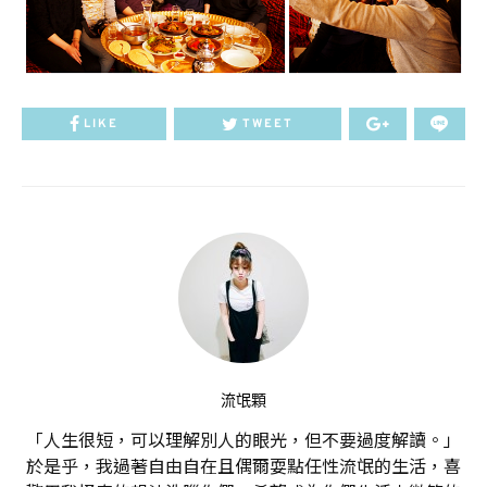
LIKE
TWEET
流氓顆
「人生很短，可以理解別人的眼光，但不要過度解讀。」
於是乎，我過著自由自在且偶爾耍點任性流氓的生活，喜