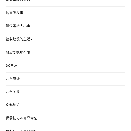
帶著婚紗去旅行
插畫說故事
籌備婚禮大小事
被貓奴役的生活♥
關於婆媳那些事
3C生活
九州旅遊
九州美食
京都旅遊
保養技巧＆商品介紹