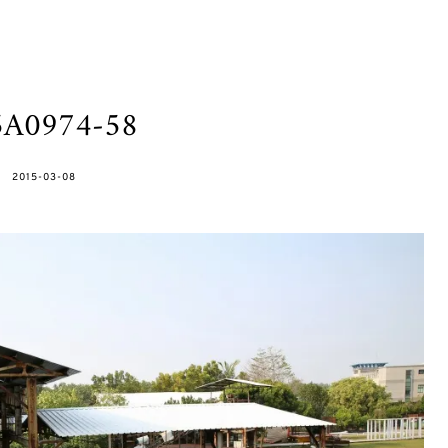
5A0974-58
POSTED
2015-03-08
ON