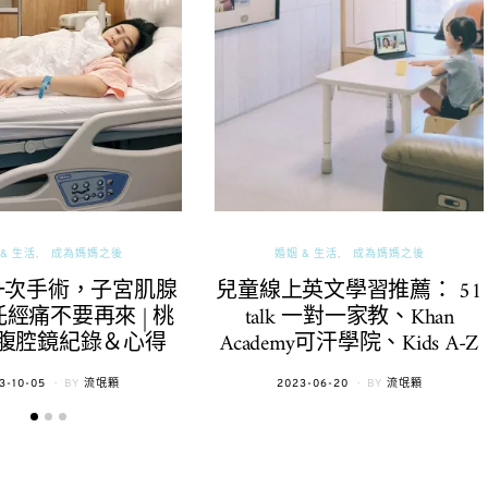
& 生活
成為媽媽之後
婚姻 & 生活
成為媽媽之後
一次手術，子宮肌腺
兒童線上英文學習推薦： 51
經痛不要再來 | 桃
talk 一對一家教、Khan
腹腔鏡紀錄＆心得
Academy可汗學院、Kids A-Z
TED
POSTED
3-10-05
BY
流氓顆
2023-06-20
BY
流氓顆
ON