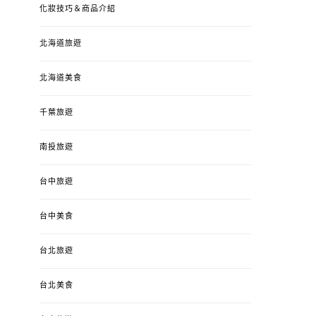
化妝技巧＆商品介紹
北海道旅遊
北海道美食
千葉旅遊
南投旅遊
婚姻 & 生活
成為媽媽之後
婚姻 & 生活
成
台中旅遊
4y3m ：視力檢查、練習犯
【已結團】30
錯、認識華德福
PURETÉCARE ＆ 
冬乾癢肌救星?
台中美食
POSTED
2023-04-12
BY
流氓顆
是損失！
ON
台北旅遊
POSTED
2022-12-05
B
ON
台北美食