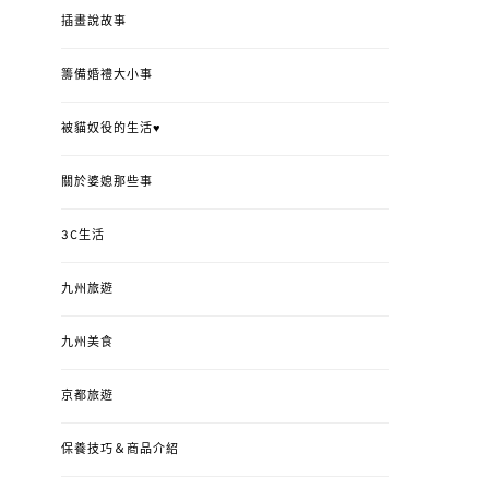
插畫說故事
籌備婚禮大小事
被貓奴役的生活♥
關於婆媳那些事
3C生活
九州旅遊
九州美食
京都旅遊
保養技巧＆商品介紹