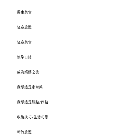
屏東美食
恆春旅遊
恆春美食
懷孕日誌
成為媽媽之後
我想這是家常菜
我想這是甜點/西點
收納技巧/生活巧思
新竹旅遊