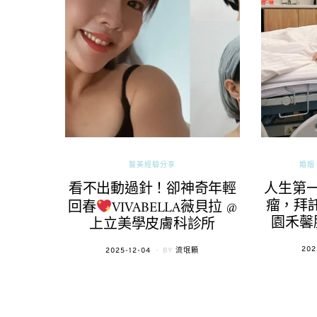
醫美經驗分享
婚姻 
看不出動過針！卻神奇年輕
人生第
瘤，拜託
回春
VIVABELLA薇貝拉 @
園禾馨
上立美學皮膚科診所
POS
202
POSTED
2025-12-04
BY
流氓顆
ON
ON