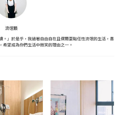
流氓顆
讀。」於是乎，我過著自由自在且偶爾耍點任性流氓的生活，喜
，希望成為你們生活中微笑的理由之一。