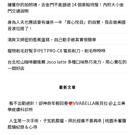
擄獲你的拍照魂，去金門不能錯過 14 個景點特搜！內附大小金
門交通說明
身為人夫也應該要有讓另一半「賞心悅目」的自覺，我去做美國
音波拉提了！
清爽又綿密的香蕉蛋糕，自己動手做其實很簡單
寵物剃毛好幫手!PETPRO-C6 電剪剃刀，剃毛咻咻咻
台北松山咖啡廳推薦 Joco latte 多種口味熱巧克力，用心實在的
一間好店
最新文章
看不出動過針！卻神奇年輕回春
VIVABELLA薇貝拉 @上立美
學皮膚科診所
人生第一次手術，子宮肌腺瘤，拜託經痛不要再來 | 桃園禾馨腹
腔鏡紀錄＆心得