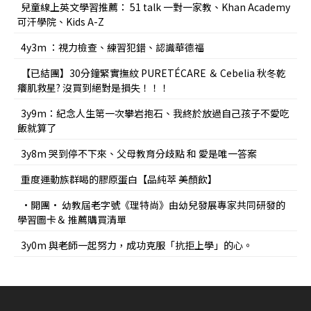
兒童線上英文學習推薦： 51 talk 一對一家教、Khan Academy
可汗學院、Kids A-Z
4y3m ：視力檢查、練習犯錯、認識華德福
【已結團】30分鐘緊實撫紋 PURETÉCARE ＆ Cebelia 秋冬乾
癢肌救星? 沒買到絕對是損失！！！
3y9m：紀念人生第一次攀岩抱石、我終於放過自己孩子不愛吃
飯就算了
3y8m 哭到停不下來、父母教育分歧點 和 愛是唯一答案
重度運動族群喝的膠原蛋白【品純萃 美顏飲】
•開團• 幼教屆老字號《理特尚》由幼兒發展專家共同研發的
學習圖卡＆ 推薦購買清單
3y0m 與老師一起努力，成功克服「抗拒上學」的心。