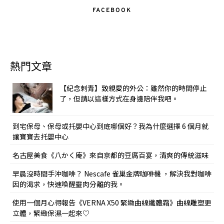
FACEBOOK
熱門文章
【紀念刺青】致親愛的外公：雖然你的時間停止
了，但請以這樣方式在身邊陪伴我吧。
到宅保母、保母或托嬰中心到底哪個好？我為什麼選擇 6 個月就
讓寶寶去托嬰中心
名古屋美食《八かく庵》來自京都的豆腐百宴，清爽的傳統滋味
早晨沒時間手沖咖啡？ Nescafe 雀巢金牌咖啡機 ，解決我對咖啡
因的渴求，快速喚醒靈肉分離的我。
使用一個月心得報告《VERNA X50 緊緻曲線纖體霜》曲線雕塑更
立體，緊緻保濕一起來♡