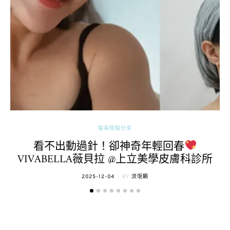
醫美經驗分享
看不出動過針！卻神奇年輕回春
VIVABELLA薇貝拉 @上立美學皮膚科診所
POSTED
2025-12-04
BY
流氓顆
ON