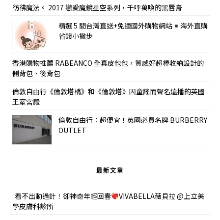
彷彿魔法。 2017 戀愛魔鏡星空系列，千呼萬喚的黑唇膏
精選 5 間台灣直送+免運國外購物網站
海外直購
省錢小撇步
香港購物推薦 RABEANCO 全真皮包包，質感好超棒收納設計的
側背包、後背包
倫敦自由行《倫敦塔橋》和《倫敦塔》因童謠而聲名遠播的英國
王室宮殿
倫敦自由行：超便宜！英國必買名牌 BURBERRY
OUTLET
最新文章
看不出動過針！卻神奇年輕回春
VIVABELLA薇貝拉 @上立美
學皮膚科診所