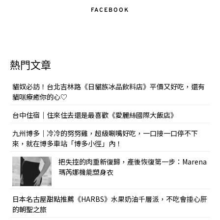
FACEBOOK
熱門文章
貓奴必訪！台北吉林路《日貓族冰品飲料店》平價又好吃，還有
貓咪療癒你的心♡
台中住宿｜住來住去還是最喜歡《愛麗絲國際大飯店》
九州博多｜冷冷的努努雞，超級唰嘴好吃，一口接一口停不下
來，就在博多車站「博多小徑」內！
把失控的肉重新復歸，產後恢復第一步：Marena
瑪芮娜機能塑身衣
日本名古屋甜點推薦《HARBS》水果奶油千層派，不吃會捶心肝
的朝聖之旅