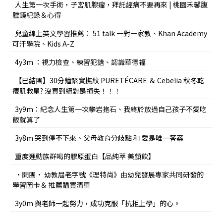
人生第一次手術，子宮肌腺瘤，拜託經痛不要再來 | 桃園禾馨腹
腔鏡紀錄＆心得
兒童線上英文學習推薦： 51 talk 一對一家教、Khan Academy
可汗學院、Kids A-Z
4y3m ：視力檢查、練習犯錯、認識華德福
【已結團】30分鐘緊實撫紋 PURETÉCARE ＆ Cebelia 秋冬乾
癢肌救星? 沒買到絕對是損失！！！
3y9m：紀念人生第一次攀岩抱石、我終於放過自己孩子不愛吃
飯就算了
3y8m 哭到停不下來、父母教育分歧點 和 愛是唯一答案
重度運動族群喝的膠原蛋白【品純萃 美顏飲】
•開團• 幼教屆老字號《理特尚》由幼兒發展專家共同研發的
學習圖卡＆ 推薦購買清單
3y0m 與老師一起努力，成功克服「抗拒上學」的心。