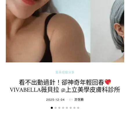
醫美經驗分享
看不出動過針！卻神奇年輕回春
VIVABELLA薇貝拉 @上立美學皮膚科診所
POSTED
2025-12-04
BY
流氓顆
ON