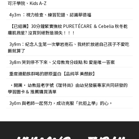
可汗學院、Kids A-Z
4y3m ：視力檢查、練習犯錯、認識華德福
【已結團】30分鐘緊實撫紋 PURETÉCARE ＆ Cebelia 秋冬乾
癢肌救星? 沒買到絕對是損失！！！
3y9m：紀念人生第一次攀岩抱石、我終於放過自己孩子不愛吃
飯就算了
3y8m 哭到停不下來、父母教育分歧點 和 愛是唯一答案
重度運動族群喝的膠原蛋白【品純萃 美顏飲】
•開團• 幼教屆老字號《理特尚》由幼兒發展專家共同研發的
學習圖卡＆ 推薦購買清單
3y0m 與老師一起努力，成功克服「抗拒上學」的心。