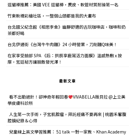
逗貓棒推薦：美國 VEE 逗貓棒，麂皮、軟管材質耐操第一名
竹東軟橋彩繪社區，一整個山頭都是我的大畫布
台北國父紀念館《相思李舍》幽靜舒適的古玩咖啡店，咖啡和奶
茶都好喝
台北伊通街《台灣牛牛肉麵》24 小時營業，刀削麵Q味美！
在家享受臉部 SPA 《后：拱辰享鹿茸活力面膜》溫感熱敷 x 按
摩，宮廷秘方讓臉散發光澤！
最新文章
看不出動過針！卻神奇年輕回春
VIVABELLA薇貝拉 @上立美
學皮膚科診所
人生第一次手術，子宮肌腺瘤，拜託經痛不要再來 | 桃園禾馨腹
腔鏡紀錄＆心得
兒童線上英文學習推薦： 51 talk 一對一家教、Khan Academy