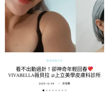
醫美經驗分享
看不出動過針！卻神奇年輕回春
VIVABELLA薇貝拉 @上立美學皮膚科診所
POSTED
2025-12-04
BY
流氓顆
ON