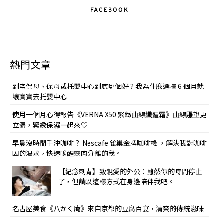
FACEBOOK
熱門文章
到宅保母、保母或托嬰中心到底哪個好？我為什麼選擇 6 個月就
讓寶寶去托嬰中心
使用一個月心得報告《VERNA X50 緊緻曲線纖體霜》曲線雕塑更
立體，緊緻保濕一起來♡
早晨沒時間手沖咖啡？ Nescafe 雀巢金牌咖啡機 ，解決我對咖啡
因的渴求，快速喚醒靈肉分離的我。
【紀念刺青】致親愛的外公：雖然你的時間停止
了，但請以這樣方式在身邊陪伴我吧。
名古屋美食《八かく庵》來自京都的豆腐百宴，清爽的傳統滋味