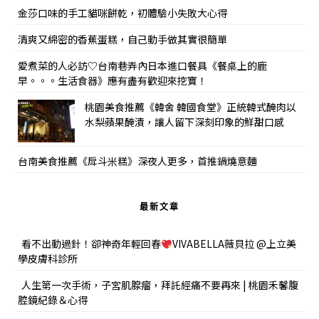
金莎口味的手工貓咪餅乾，初體驗小失敗大心得
清爽又綿密的香蕉蛋糕，自己動手做其實很簡單
愛煮菜的人必訪♡台南巷弄內日本進口餐具《餐桌上的鹿
早。。。生活食器》應有盡有歡迎來挖寶！
桃園美食推薦《韓舍 韓國食堂》正統韓式醃肉以
水梨蘋果醃漬，讓人留下深刻印象的鮮甜口感
台南美食推薦《戽斗米糕》深夜人更多，首推鍋燒意麵
最新文章
看不出動過針！卻神奇年輕回春
VIVABELLA薇貝拉 @上立美
學皮膚科診所
人生第一次手術，子宮肌腺瘤，拜託經痛不要再來 | 桃園禾馨腹
腔鏡紀錄＆心得