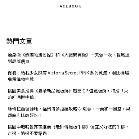
FACEBOOK
熱門文章
瘦身操《蝴蝶袖掰掰操》和《大腿緊實操》一天做一次，輕鬆達
到局部痩身
保養｜給我少女嫩膚 Victoria Secret PINK 系列乳液，羽田機場
免稅購物推薦
桃園美食推薦《夏朵新品鐵板燒》超高 CP 值鐵板燒，特推「火
焰紅酒櫻桃鴨」
豚骨拉麵發源地，福岡博多拉麵攻略♡ 暖暮、一蘭和一風堂，果
然總店比較好吃！
桃園中壢晚餐宵夜推薦《老師傅鐵板牛排》便宜又好吃的牛排，
走過、路過不要錯過！