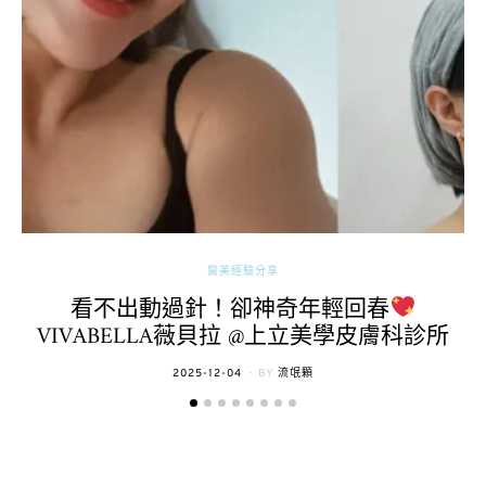
醫美經驗分享
看不出動過針！卻神奇年輕回春
VIVABELLA薇貝拉 @上立美學皮膚科診所
POSTED
2025-12-04
BY
流氓顆
ON