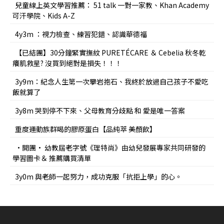
兒童線上英文學習推薦： 51 talk 一對一家教、Khan Academy
可汗學院、Kids A-Z
4y3m ：視力檢查、練習犯錯、認識華德福
【已結團】30分鐘緊實撫紋 PURETÉCARE ＆ Cebelia 秋冬乾
癢肌救星? 沒買到絕對是損失！！！
3y9m：紀念人生第一次攀岩抱石、我終於放過自己孩子不愛吃
飯就算了
3y8m 哭到停不下來、父母教育分歧點 和 愛是唯一答案
重度運動族群喝的膠原蛋白【品純萃 美顏飲】
•開團• 幼教屆老字號《理特尚》由幼兒發展專家共同研發的
學習圖卡＆ 推薦購買清單
3y0m 與老師一起努力，成功克服「抗拒上學」的心。