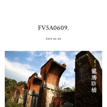
FV5A0609.
POSTED
2015-02-25
ON