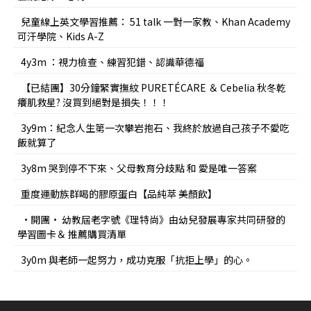
兒童線上英文學習推薦： 51 talk 一對一家教、Khan Academy
可汗學院、Kids A-Z
4y3m ：視力檢查、練習犯錯、認識華德福
【已結團】30分鐘緊實撫紋 PURETÉCARE ＆ Cebelia 秋冬乾
癢肌救星? 沒買到絕對是損失！！！
3y9m：紀念人生第一次攀岩抱石、我終於放過自己孩子不愛吃
飯就算了
3y8m 哭到停不下來、父母教育分歧點 和 愛是唯一答案
重度運動族群喝的膠原蛋白【品純萃 美顏飲】
•開團• 幼教屆老字號《理特尚》由幼兒發展專家共同研發的
學習圖卡＆ 推薦購買清單
3y0m 與老師一起努力，成功克服「抗拒上學」的心。