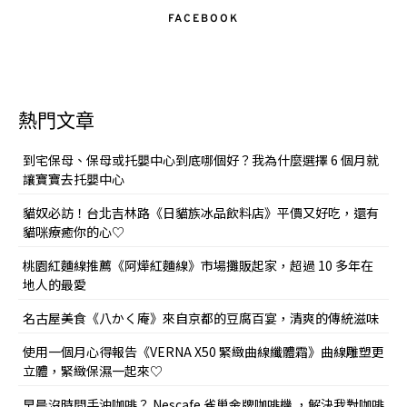
FACEBOOK
熱門文章
到宅保母、保母或托嬰中心到底哪個好？我為什麼選擇 6 個月就
讓寶寶去托嬰中心
貓奴必訪！台北吉林路《日貓族冰品飲料店》平價又好吃，還有
貓咪療癒你的心♡
桃園紅麵線推薦《阿燁紅麵線》市場攤販起家，超過 10 多年在
地人的最愛
名古屋美食《八かく庵》來自京都的豆腐百宴，清爽的傳統滋味
使用一個月心得報告《VERNA X50 緊緻曲線纖體霜》曲線雕塑更
立體，緊緻保濕一起來♡
早晨沒時間手沖咖啡？ Nescafe 雀巢金牌咖啡機 ，解決我對咖啡