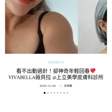
醫美經驗分享
看不出動過針！卻神奇年輕回春
VIVABELLA薇貝拉 @上立美學皮膚科診所
POSTED
2025-12-04
BY
流氓顆
ON