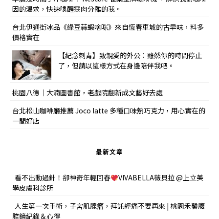
因的渴求，快速喚醒靈肉分離的我。
台北伊通街冰品《綠豆蒜蝦啥咪》來自恆春車城的古早味，料多
價格實在
【紀念刺青】致親愛的外公：雖然你的時間停止
了，但請以這樣方式在身邊陪伴我吧。
桃園八德｜大湳圖書館，老戲院翻新成文藝好去處
台北松山咖啡廳推薦 Joco latte 多種口味熱巧克力，用心實在的
一間好店
最新文章
看不出動過針！卻神奇年輕回春
VIVABELLA薇貝拉 @上立美
學皮膚科診所
人生第一次手術，子宮肌腺瘤，拜託經痛不要再來 | 桃園禾馨腹
腔鏡紀錄＆心得