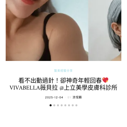
醫美經驗分享
看不出動過針！卻神奇年輕回春
VIVABELLA薇貝拉 @上立美學皮膚科診所
POSTED
2025-12-04
BY
流氓顆
ON