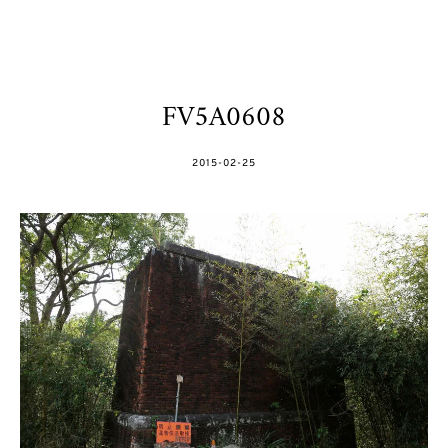
FV5A0608
POSTED
2015-02-25
ON