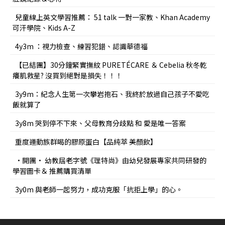
兒童線上英文學習推薦： 51 talk 一對一家教、Khan Academy
可汗學院、Kids A-Z
4y3m ：視力檢查、練習犯錯、認識華德福
【已結團】30分鐘緊實撫紋 PURETÉCARE ＆ Cebelia 秋冬乾
癢肌救星? 沒買到絕對是損失！！！
3y9m：紀念人生第一次攀岩抱石、我終於放過自己孩子不愛吃
飯就算了
3y8m 哭到停不下來、父母教育分歧點 和 愛是唯一答案
重度運動族群喝的膠原蛋白【品純萃 美顏飲】
•開團• 幼教屆老字號《理特尚》由幼兒發展專家共同研發的
學習圖卡＆ 推薦購買清單
3y0m 與老師一起努力，成功克服「抗拒上學」的心。