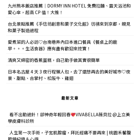
九州熊本飯店推薦｜DORMY INN HOTEL 免費拉麵、露天浴池和
愛心傘，超高 CP 值！大推！
台北景點推薦《手信坊創意和菓子文化館》彷彿來到京都，親見
和菓子製造過程
愛煮菜的人必訪♡台南巷弄內日本進口餐具《餐桌上的鹿
早。。。生活食器》應有盡有歡迎來挖寶！
清爽又綿密的香蕉蛋糕，自己動手做其實很簡單
日本名古屋 4 天 3 夜行程懶人包，去了還想再去的美好城市♡夜
景、甜點、合掌村、松阪牛、雞翅
最新文章
看不出動過針！卻神奇年輕回春
VIVABELLA薇貝拉 @上立美
學皮膚科診所
人生第一次手術，子宮肌腺瘤，拜託經痛不要再來 | 桃園禾馨腹
腔鏡紀錄＆心得