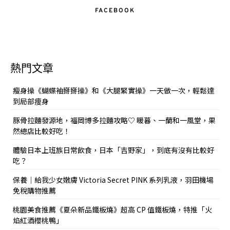
FACEBOOK
熱門文章
瘦身操《蝴蝶袖掰掰操》和《大腿緊實操》一天做一次，輕鬆達
到局部痩身
豚骨拉麵發源地，福岡博多拉麵攻略♡ 暖暮、一蘭和一風堂，果
然總店比較好吃！
體驗日本上班族日常飲食，日本「吉野家」，到底有沒有比較好
吃？
保養｜給我少女嫩膚 Victoria Secret PINK 系列乳液，羽田機場
免稅購物推薦
桃園美食推薦《夏朵新品鐵板燒》超高 CP 值鐵板燒，特推「火
焰紅酒櫻桃鴨」