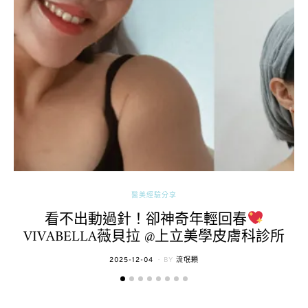
醫美經驗分享
看不出動過針！卻神奇年輕回春
VIVABELLA薇貝拉 @上立美學皮膚科診所
POSTED
2025-12-04
BY
流氓顆
ON