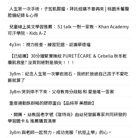
人生第一次手術，子宮肌腺瘤，拜託經痛不要再來 | 桃園禾馨腹
腔鏡紀錄＆心得
兒童線上英文學習推薦： 51 talk 一對一家教、Khan Academy
可汗學院、Kids A-Z
4y3m ：視力檢查、練習犯錯、認識華德福
【已結團】30分鐘緊實撫紋 PURETÉCARE ＆ Cebelia 秋冬乾
癢肌救星? 沒買到絕對是損失！！！
3y9m：紀念人生第一次攀岩抱石、我終於放過自己孩子不愛吃
飯就算了
3y8m 哭到停不下來、父母教育分歧點 和 愛是唯一答案
重度運動族群喝的膠原蛋白【品純萃 美顏飲】
•開團• 幼教屆老字號《理特尚》由幼兒發展專家共同研發的
學習圖卡＆ 推薦購買清單
3y0m 與老師一起努力，成功克服「抗拒上學」的心。