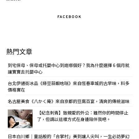
FACEBOOK
熱門文章
到宅保母、保母或托嬰中心到底哪個好？我為什麼選擇 6 個月就
讓寶寶去托嬰中心
台北伊通街冰品《綠豆蒜蝦啥咪》來自恆春車城的古早味，料多
價格實在
名古屋美食《八かく庵》來自京都的豆腐百宴，清爽的傳統滋味
【紀念刺青】致親愛的外公：雖然你的時間停止
了，但請以這樣方式在身邊陪伴我吧。
日本白川鄉｜童話般的「合掌村」美到讓人尖叫，一生必訪夢幻