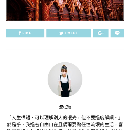
LIKE
TWEET
流氓顆
「人生很短，可以理解別人的眼光，但不要過度解讀。」
於是乎，我過著自由自在且偶爾耍點任性流氓的生活，喜