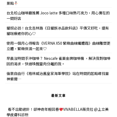
景點
台北松山咖啡廳推薦 Joco latte 多種口味熱巧克力，用心實在的
一間好店
貓奴必訪！台北吉林路《日貓族冰品飲料店》平價又好吃，還有
貓咪療癒你的心♡
使用一個月心得報告《VERNA X50 緊緻曲線纖體霜》曲線雕塑更
立體，緊緻保濕一起來♡
早晨沒時間手沖咖啡？ Nescafe 雀巢金牌咖啡機 ，解決我對咖啡
因的渴求，快速喚醒靈肉分離的我。
倫敦自由行《格林威治舊皇家海軍學院》站在時間的起點尋找雷
神索爾…
最新文章
看不出動過針！卻神奇年輕回春
VIVABELLA薇貝拉 @上立美
學皮膚科診所