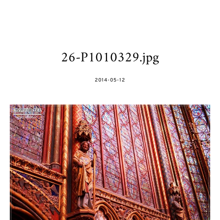
26-P1010329.jpg
POSTED
2014-05-12
ON