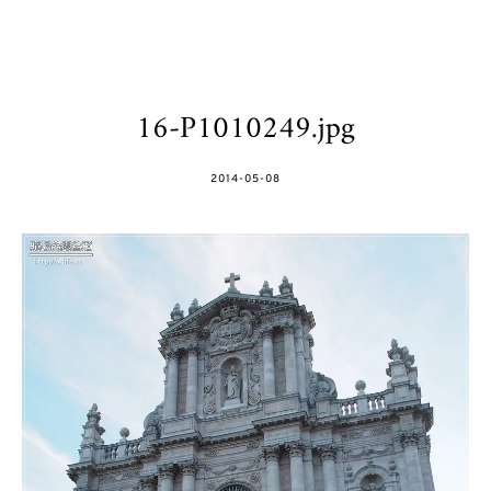
16-P1010249.jpg
POSTED
2014-05-08
ON