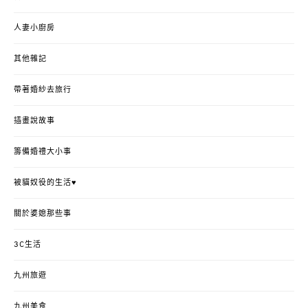
人妻小廚房
其他雜記
帶著婚紗去旅行
插畫說故事
籌備婚禮大小事
被貓奴役的生活♥
關於婆媳那些事
3C生活
九州旅遊
九州美食