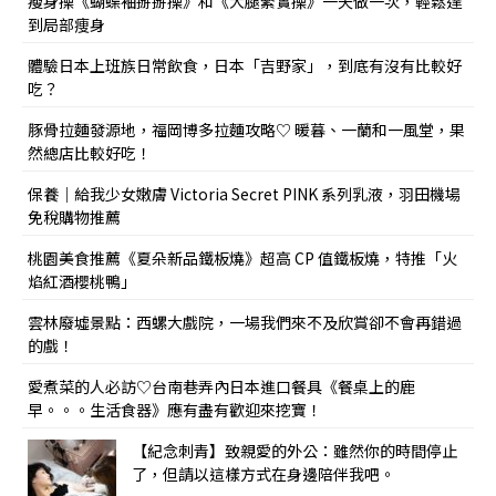
瘦身操《蝴蝶袖掰掰操》和《大腿緊實操》一天做一次，輕鬆達
到局部痩身
體驗日本上班族日常飲食，日本「吉野家」，到底有沒有比較好
吃？
豚骨拉麵發源地，福岡博多拉麵攻略♡ 暖暮、一蘭和一風堂，果
然總店比較好吃！
保養｜給我少女嫩膚 Victoria Secret PINK 系列乳液，羽田機場
免稅購物推薦
桃園美食推薦《夏朵新品鐵板燒》超高 CP 值鐵板燒，特推「火
焰紅酒櫻桃鴨」
雲林廢墟景點：西螺大戲院，一場我們來不及欣賞卻不會再錯過
的戲！
愛煮菜的人必訪♡台南巷弄內日本進口餐具《餐桌上的鹿
早。。。生活食器》應有盡有歡迎來挖寶！
【紀念刺青】致親愛的外公：雖然你的時間停止
了，但請以這樣方式在身邊陪伴我吧。