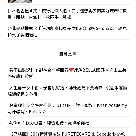
日本名古屋 4 天 3 夜行程懶人包，去了還想再去的美好城市♡夜
景、甜點、合掌村、松阪牛、雞翅
台北景點推薦《手信坊創意和菓子文化館》彷彿來到京都，親見
和菓子製造過程
最新文章
看不出動過針！卻神奇年輕回春
VIVABELLA薇貝拉 @上立美
學皮膚科診所
人生第一次手術，子宮肌腺瘤，拜託經痛不要再來 | 桃園禾馨腹
腔鏡紀錄＆心得
兒童線上英文學習推薦： 51 talk 一對一家教、Khan Academy
可汗學院、Kids A-Z
4y3m ：視力檢查、練習犯錯、認識華德福
【已結團】30分鐘緊實撫紋 PURETÉCARE ＆ Cebelia 秋冬乾