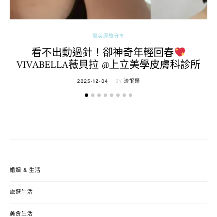
醫美經驗分享
看不出動過針！卻神奇年輕回春
VIVABELLA薇貝拉 @上立美學皮膚科診所
POSTED
2025-12-04
BY
流氓顆
ON
婚姻 & 生活
旅遊生活
美食生活