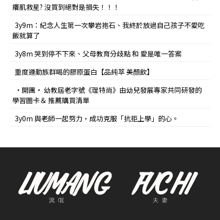
癢肌救星? 沒買到絕對是損失！！！
3y9m：紀念人生第一次攀岩抱石、我終於放過自己孩子不愛吃
飯就算了
3y8m 哭到停不下來、父母教育分歧點 和 愛是唯一答案
重度運動族群喝的膠原蛋白【品純萃 美顏飲】
•開團• 幼教屆老字號《理特尚》由幼兒發展專家共同研發的
學習圖卡＆ 推薦購買清單
3y0m 與老師一起努力，成功克服「抗拒上學」的心。