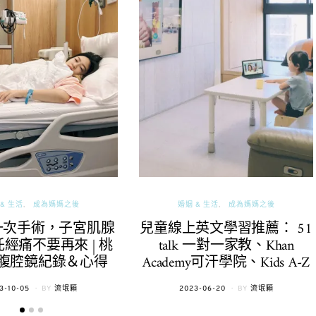
& 生活
成為媽媽之後
婚姻 & 生活
成為媽媽之後
一次手術，子宮肌腺
兒童線上英文學習推薦： 51
經痛不要再來 | 桃
talk 一對一家教、Khan
腹腔鏡紀錄＆心得
Academy可汗學院、Kids A-Z
TED
POSTED
3-10-05
BY
流氓顆
2023-06-20
BY
流氓顆
ON