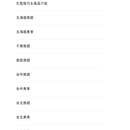
化妝技巧＆商品介紹
北海道旅遊
北海道美食
千葉旅遊
南投旅遊
台中旅遊
婚姻 & 生活
成為媽媽之後
婚姻 & 生活
成
台中美食
4y3m ：視力檢查、練習犯
【已結團】30
錯、認識華德福
PURETÉCARE ＆ 
台北旅遊
冬乾癢肌救星?
POSTED
2023-04-12
BY
流氓顆
是損失！
ON
台北美食
POSTED
2022-12-05
B
ON