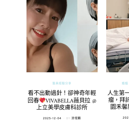
醫美經驗分享
婚姻 
看不出動過針！卻神奇年輕
人生第
瘤，拜託
回春
VIVABELLA薇貝拉 @
園禾馨
上立美學皮膚科診所
POS
202
POSTED
2025-12-04
BY
流氓顆
ON
ON