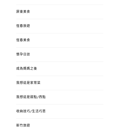
屏東美食
恆春旅遊
恆春美食
懷孕日誌
成為媽媽之後
我想這是家常菜
我想這是甜點/西點
收納技巧/生活巧思
新竹旅遊