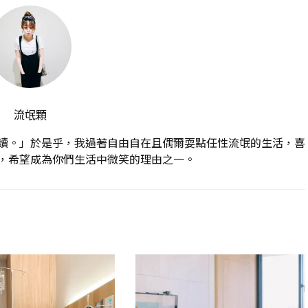
流氓顆
讀。」於是乎，我過著自由自在且偶爾耍點任性流氓的生活，喜
，希望成為你們生活中微笑的理由之一。