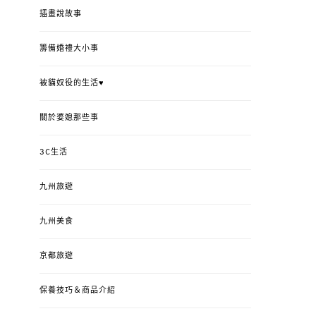
插畫說故事
籌備婚禮大小事
被貓奴役的生活♥
關於婆媳那些事
3C生活
九州旅遊
九州美食
京都旅遊
保養技巧＆商品介紹