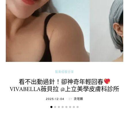
醫美經驗分享
看不出動過針！卻神奇年輕回春
VIVABELLA薇貝拉 @上立美學皮膚科診所
POSTED
2025-12-04
BY
流氓顆
ON