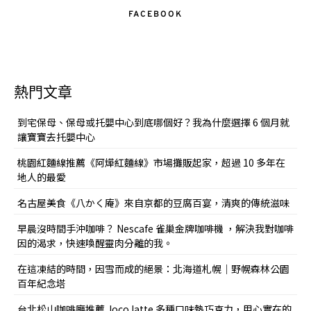
FACEBOOK
熱門文章
到宅保母、保母或托嬰中心到底哪個好？我為什麼選擇 6 個月就
讓寶寶去托嬰中心
桃園紅麵線推薦《阿燁紅麵線》市場攤販起家，超過 10 多年在
地人的最愛
名古屋美食《八かく庵》來自京都的豆腐百宴，清爽的傳統滋味
早晨沒時間手沖咖啡？ Nescafe 雀巢金牌咖啡機 ，解決我對咖啡
因的渴求，快速喚醒靈肉分離的我。
在這凍結的時間，因雪而成的絕景：北海道札幌｜野幌森林公園
百年紀念塔
台北松山咖啡廳推薦 Joco latte 多種口味熱巧克力，用心實在的