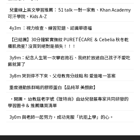
兒童線上英文學習推薦： 51 talk 一對一家教、Khan Academy
可汗學院、Kids A-Z
4y3m ：視力檢查、練習犯錯、認識華德福
【已結團】30分鐘緊實撫紋 PURETÉCARE ＆ Cebelia 秋冬乾
癢肌救星? 沒買到絕對是損失！！！
3y9m：紀念人生第一次攀岩抱石、我終於放過自己孩子不愛吃
飯就算了
3y8m 哭到停不下來、父母教育分歧點 和 愛是唯一答案
重度運動族群喝的膠原蛋白【品純萃 美顏飲】
•開團• 幼教屆老字號《理特尚》由幼兒發展專家共同研發的
學習圖卡＆ 推薦購買清單
3y0m 與老師一起努力，成功克服「抗拒上學」的心。