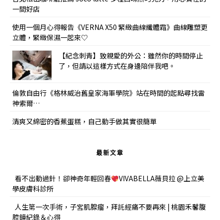
一間好店
使用一個月心得報告《VERNA X50 緊緻曲線纖體霜》曲線雕塑更
立體，緊緻保濕一起來♡
【紀念刺青】致親愛的外公：雖然你的時間停止
了，但請以這樣方式在身邊陪伴我吧。
倫敦自由行《格林威治舊皇家海軍學院》站在時間的起點尋找雷
神索爾…
清爽又綿密的香蕉蛋糕，自己動手做其實很簡單
最新文章
看不出動過針！卻神奇年輕回春
VIVABELLA薇貝拉 @上立美
學皮膚科診所
人生第一次手術，子宮肌腺瘤，拜託經痛不要再來 | 桃園禾馨腹
腔鏡紀錄＆心得