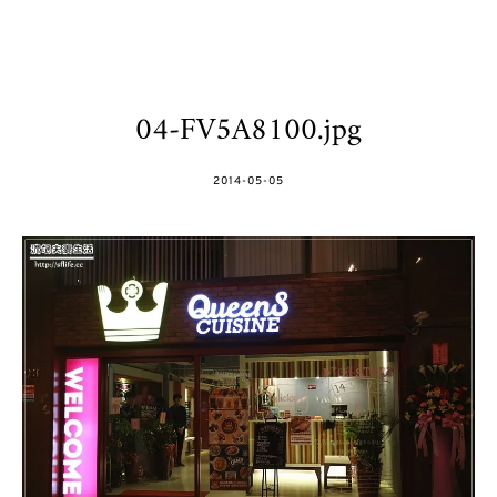
04-FV5A8100.jpg
POSTED
2014-05-05
ON