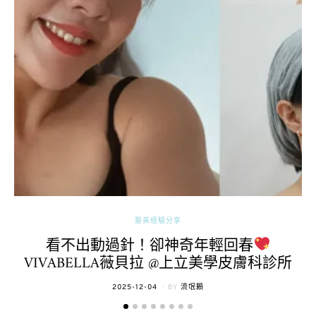
醫美經驗分享
看不出動過針！卻神奇年輕回春
VIVABELLA薇貝拉 @上立美學皮膚科診所
POSTED
2025-12-04
BY
流氓顆
ON