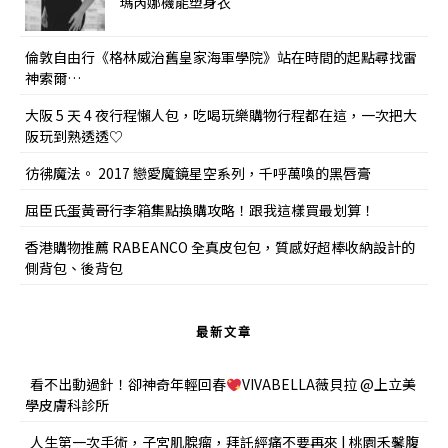
瑪芮娜機能塑身衣
倫敦自由行《格林威治舊皇家海軍學院》站在時間的起點尋找雷
神索爾…
大阪 5 天 4 夜行程懶人包，吃喝玩樂購物行程都在這，一次把大
阪玩到熟透透♡
彷彿魔法。 2017 戀愛魔鏡星空系列，千呼萬喚的黑唇膏
屈臣氏蛋黃哥行李箱集點換購攻略！跟我這樣買最划算！
香港購物推薦 RABEANCO 全真皮包包，質感好超棒收納設計的
側背包、後背包
最新文章
看不出動過針！卻神奇年輕回春
VIVABELLA薇貝拉 @上立美
學皮膚科診所
人生第一次手術，子宮肌腺瘤，拜託經痛不要再來 | 桃園禾馨腹