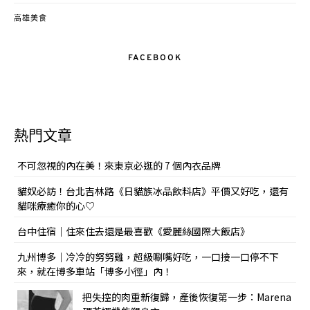
高雄美食
FACEBOOK
熱門文章
不可忽視的內在美！來東京必逛的 7 個內衣品牌
貓奴必訪！台北吉林路《日貓族冰品飲料店》平價又好吃，還有
貓咪療癒你的心♡
台中住宿｜住來住去還是最喜歡《愛麗絲國際大飯店》
九州博多｜冷冷的努努雞，超級唰嘴好吃，一口接一口停不下
來，就在博多車站「博多小徑」內！
把失控的肉重新復歸，產後恢復第一步：Marena