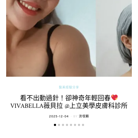
醫美經驗分享
看不出動過針！卻神奇年輕回春
VIVABELLA薇貝拉 @上立美學皮膚科診所
POSTED
2025-12-04
BY
流氓顆
ON