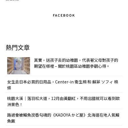
FACEBOOK
熱門文章
其實，送孩子去的幼稚園，代表著父母對孩子的
期望在哪裡 – 關於桃園區幼稚園參觀心得。
女生去日本必買的日用品，Center-in 衛生棉 和 蘇菲 ソフィ 棉
條
桃園大溪｜落羽松大道，12月由黃翻紅，不用出國就可以看到歐
洲景色！
路過會被鰻魚炭香勾魂的《KADOYA かど屋》北海道在地人氣鰻
魚飯