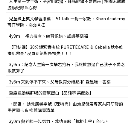
人生第一次手術，子宮肌腺瘤，拜託經痛不要再來 | 桃園禾馨腹
腔鏡紀錄＆心得
兒童線上英文學習推薦： 51 talk 一對一家教、Khan Academy
可汗學院、Kids A-Z
4y3m ：視力檢查、練習犯錯、認識華德福
【已結團】30分鐘緊實撫紋 PURETÉCARE ＆ Cebelia 秋冬乾
癢肌救星? 沒買到絕對是損失！！！
3y9m：紀念人生第一次攀岩抱石、我終於放過自己孩子不愛吃
飯就算了
3y8m 哭到停不下來、父母教育分歧點 和 愛是唯一答案
重度運動族群喝的膠原蛋白【品純萃 美顏飲】
•開團• 幼教屆老字號《理特尚》由幼兒發展專家共同研發的
學習圖卡＆ 推薦購買清單
3y0m 與老師一起努力，成功克服「抗拒上學」的心。