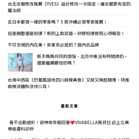
台北衣服修改推薦《YVES》設計修改一次搞定，讓衣服更有型的
魔法師
去日本都買一樣的零食嗎？ 5 款沖繩必買零食推薦！
這是胸墊還是粉撲？新的上妝武器，矽膠粉撲使用心得報告！
不可忽視的內在美！來東京必逛的 7 個內衣品牌
新手媽媽共同的煩惱，出月中後沒有時間擠奶，
還要繼續餵母奶嗎？
台南中西區《巴蜀風道地四川麻辣美食》又麻又辣超開胃，特推
麻辣涼麵和涼拌川耳！
最新文章
看不出動過針！卻神奇年輕回春
VIVABELLA薇貝拉 @上立美
學皮膚科診所