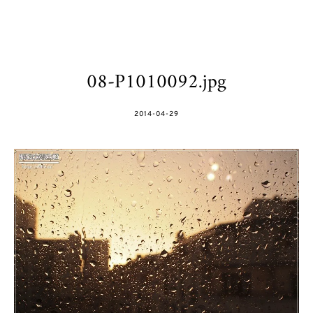
08-P1010092.jpg
POSTED
2014-04-29
ON