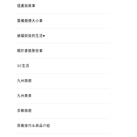
插畫說故事
籌備婚禮大小事
被貓奴役的生活♥
關於婆媳那些事
3C生活
九州旅遊
九州美食
京都旅遊
保養技巧＆商品介紹