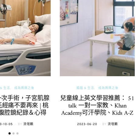
& 生活
成為媽媽之後
婚姻 & 生活
成為媽媽之後
一次手術，子宮肌腺
兒童線上英文學習推薦： 51
經痛不要再來 | 桃
talk 一對一家教、Khan
腹腔鏡紀錄＆心得
Academy可汗學院、Kids A-Z
TED
POSTED
3-10-05
BY
流氓顆
2023-06-20
BY
流氓顆
ON