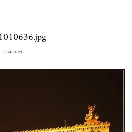
1010636.jpg
POSTED
2014-04-29
ON