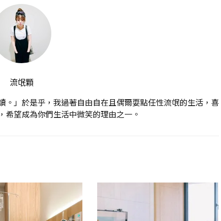
流氓顆
讀。」於是乎，我過著自由自在且偶爾耍點任性流氓的生活，喜
，希望成為你們生活中微笑的理由之一。