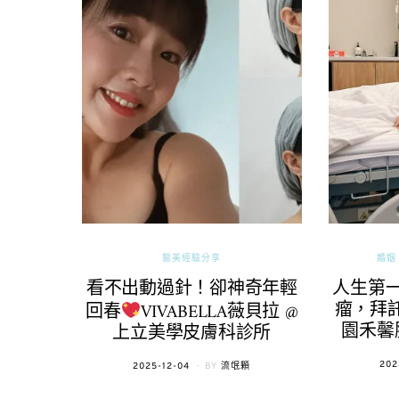
醫美經驗分享
婚姻 
看不出動過針！卻神奇年輕
人生第
瘤，拜託
回春
VIVABELLA薇貝拉 @
園禾馨
上立美學皮膚科診所
POS
202
POSTED
2025-12-04
BY
流氓顆
ON
ON