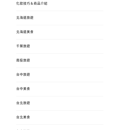
化妝技巧＆商品介紹
北海道旅遊
北海道美食
千葉旅遊
南投旅遊
台中旅遊
婚姻 & 生活
成為媽媽之後
婚姻 & 生活
成
台中美食
4y3m ：視力檢查、練習犯
【已結團】30
錯、認識華德福
PURETÉCARE ＆ 
台北旅遊
冬乾癢肌救星?
POSTED
2023-04-12
BY
流氓顆
是損失！
ON
台北美食
POSTED
2022-12-05
B
ON