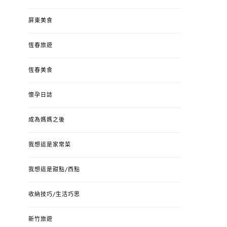
屏東美食
恆春旅遊
恆春美食
懷孕日誌
成為媽媽之後
我想這是家常菜
我想這是甜點/西點
收納技巧/生活巧思
新竹旅遊