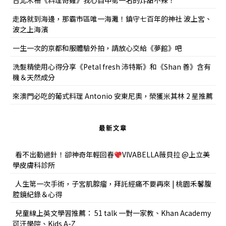
台北木柵《料理奇雞》我心目中第一名的炸甜不辣！
走路就到海邊，那霸市區唯一海灘！鎮守七百年的神社 波上宮、
波之上海濱
一生一次的京都和服體驗外拍，請放心交給《夢館》吧
洗髮精使用心得分享《Petal fresh 沛特斯》和《Shan 善》含有
機＆天然成分
來澳門必吃的葡式料理 Antonio 安東尼奧，榮獲米其林 2 星推薦
最新文章
看不出動過針！卻神奇年輕回春
VIVABELLA薇貝拉 @上立美
學皮膚科診所
人生第一次手術，子宮肌腺瘤，拜託經痛不要再來 | 桃園禾馨腹
腔鏡紀錄＆心得
兒童線上英文學習推薦： 51 talk 一對一家教、Khan Academy
可汗學院、Kids A-Z