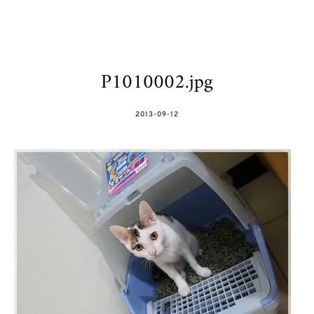
P1010002.jpg
POSTED
2013-09-12
ON