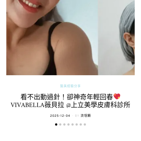
醫美經驗分享
看不出動過針！卻神奇年輕回春
VIVABELLA薇貝拉 @上立美學皮膚科診所
POSTED
2025-12-04
BY
流氓顆
ON