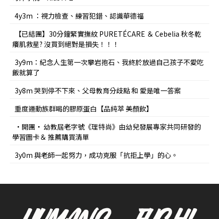
4y3m ：視力檢查、練習犯錯、認識華德福
【已結團】30分鐘緊實撫紋 PURETÉCARE ＆ Cebelia 秋冬乾
癢肌救星? 沒買到絕對是損失！！！
3y9m：紀念人生第一次攀岩抱石、我終於放過自己孩子不愛吃
飯就算了
3y8m 哭到停不下來、父母教育分歧點 和 愛是唯一答案
重度運動族群喝的膠原蛋白【品純萃 美顏飲】
•開團• 幼教屆老字號《理特尚》由幼兒發展專家共同研發的
學習圖卡＆ 推薦購買清單
3y0m 與老師一起努力，成功克服「抗拒上學」的心。