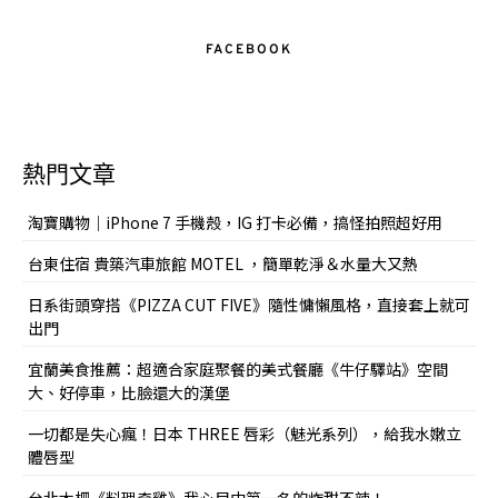
FACEBOOK
熱門文章
淘寶購物｜iPhone 7 手機殼，IG 打卡必備，搞怪拍照超好用
台東住宿 貴築汽車旅館 MOTEL ，簡單乾淨＆水量大又熱
日系街頭穿搭《PIZZA CUT FIVE》隨性慵懶風格，直接套上就可
出門
宜蘭美食推薦：超適合家庭聚餐的美式餐廳《牛仔驛站》空間
大、好停車，比臉還大的漢堡
一切都是失心瘋！日本 THREE 唇彩（魅光系列），給我水嫩立
體唇型