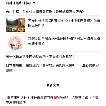
麻辣涼麵和涼拌川耳！
台中住宿｜住來住去還是最喜歡《愛麗絲國際大飯店》
南投杉林溪高 CP 值住宿《杉林溪主題會館》住宿
園區免門票
精選 5 間台灣直送+免運國外購物網站
海外直購
省錢小撇步
第一次做清燉牛肉麵就成功，零失敗料理教學！
日本白川鄉｜童話般的「合掌村」美到讓人尖叫，一生必訪夢幻
景點
最新文章
看不出動過針！卻神奇年輕回春
VIVABELLA薇貝拉 @上立美
學皮膚科診所