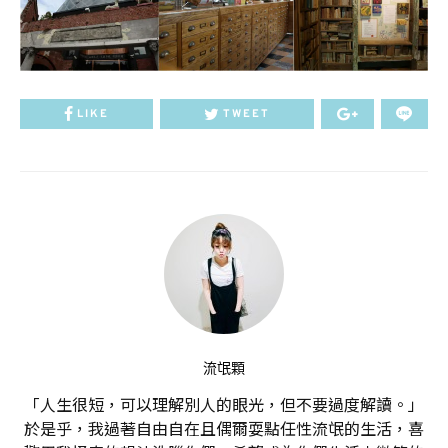
LIKE
TWEET
流氓顆
「人生很短，可以理解別人的眼光，但不要過度解讀。」
於是乎，我過著自由自在且偶爾耍點任性流氓的生活，喜