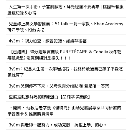
人生第一次手術，子宮肌腺瘤，拜託經痛不要再來 | 桃園禾馨腹
腔鏡紀錄＆心得
兒童線上英文學習推薦： 51 talk 一對一家教、Khan Academy
可汗學院、Kids A-Z
4y3m ：視力檢查、練習犯錯、認識華德福
【已結團】30分鐘緊實撫紋 PURETÉCARE ＆ Cebelia 秋冬乾
癢肌救星? 沒買到絕對是損失！！！
3y9m：紀念人生第一次攀岩抱石、我終於放過自己孩子不愛吃
飯就算了
3y8m 哭到停不下來、父母教育分歧點 和 愛是唯一答案
重度運動族群喝的膠原蛋白【品純萃 美顏飲】
•開團• 幼教屆老字號《理特尚》由幼兒發展專家共同研發的
學習圖卡＆ 推薦購買清單
3y0m 與老師一起努力，成功克服「抗拒上學」的心。