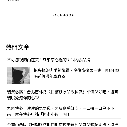
FACEBOOK
熱門文章
不可忽視的內在美！來東京必逛的 7 個內衣品牌
把失控的肉重新復歸，產後恢復第一步：Marena
瑪芮娜機能塑身衣
貓奴必訪！台北吉林路《日貓族冰品飲料店》平價又好吃，還有
貓咪療癒你的心♡
九州博多｜冷冷的努努雞，超級唰嘴好吃，一口接一口停不下
來，就在博多車站「博多小徑」內！
台南中西區《巴蜀風道地四川麻辣美食》又麻又辣超開胃，特推