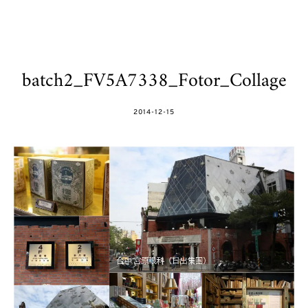
batch2_FV5A7338_Fotor_Collage
POSTED
2014-12-15
ON