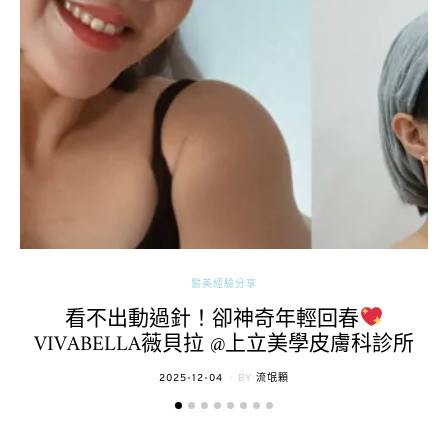
醫美經驗分享
看不出動過針！卻神奇年輕回春
VIVABELLA薇貝拉 @上立美學皮膚科診所
POSTED
2025-12-04
BY
流氓顆
ON