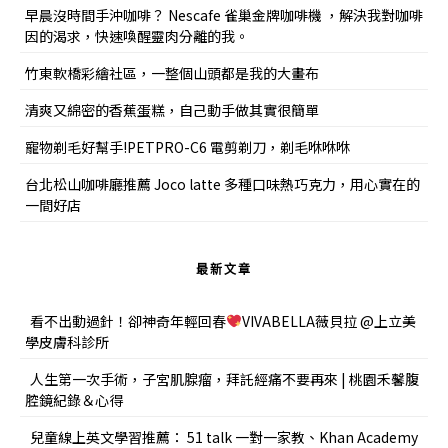
早晨沒時間手沖咖啡？ Nescafe 雀巢金牌咖啡機 ，解決我對咖啡
因的渴求，快速喚醒靈肉分離的我。
竹東軟橋彩繪社區，一整個山頭都是我的大畫布
清爽又綿密的香蕉蛋糕，自己動手做其實很簡單
寵物剃毛好幫手!PETPRO-C6 電剪剃刀，剃毛咻咻咻
台北松山咖啡廳推薦 Joco latte 多種口味熱巧克力，用心實在的
一間好店
最新文章
看不出動過針！卻神奇年輕回春
VIVABELLA薇貝拉 @上立美
學皮膚科診所
人生第一次手術，子宮肌腺瘤，拜託經痛不要再來 | 桃園禾馨腹
腔鏡紀錄＆心得
兒童線上英文學習推薦： 51 talk 一對一家教、Khan Academy