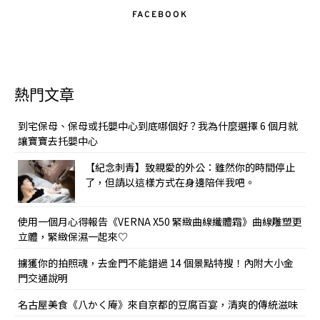
FACEBOOK
熱門文章
到宅保母、保母或托嬰中心到底哪個好？我為什麼選擇 6 個月就
讓寶寶去托嬰中心
【紀念刺青】致親愛的外公：雖然你的時間停止
了，但請以這樣方式在身邊陪伴我吧。
使用一個月心得報告《VERNA X50 緊緻曲線纖體霜》曲線雕塑更
立體，緊緻保濕一起來♡
擄獲你的拍照魂，去金門不能錯過 14 個景點特搜！內附大小金
門交通說明
名古屋美食《八かく庵》來自京都的豆腐百宴，清爽的傳統滋味