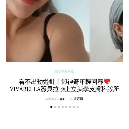
醫美經驗分享
看不出動過針！卻神奇年輕回春
VIVABELLA薇貝拉 @上立美學皮膚科診所
POSTED
2025-12-04
BY
流氓顆
ON