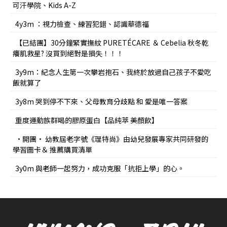
可汗學院、Kids A-Z
4y3m ：視力檢查、練習犯錯、認識華德福
【已結團】30分鐘緊實撫紋 PURETÉCARE ＆ Cebelia 秋冬乾
癢肌救星? 沒買到絕對是損失！！！
3y9m：紀念人生第一次攀岩抱石、我終於放過自己孩子不愛吃
飯就算了
3y8m 哭到停不下來、父母教育分歧點 和 愛是唯一答案
重度運動族群喝的膠原蛋白【品純萃 美顏飲】
•開團• 幼教屆老字號《理特尚》由幼兒發展專家共同研發的
學習圖卡＆ 推薦購買清單
3y0m 與老師一起努力，成功克服「抗拒上學」的心。