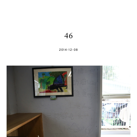
46
POSTED
2014-12-08
ON