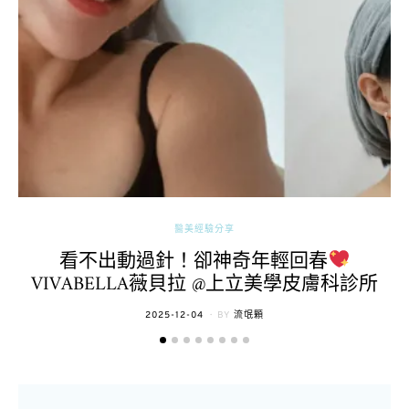
醫美經驗分享
看不出動過針！卻神奇年輕回春
VIVABELLA薇貝拉 @上立美學皮膚科診所
POSTED
2025-12-04
BY
流氓顆
ON