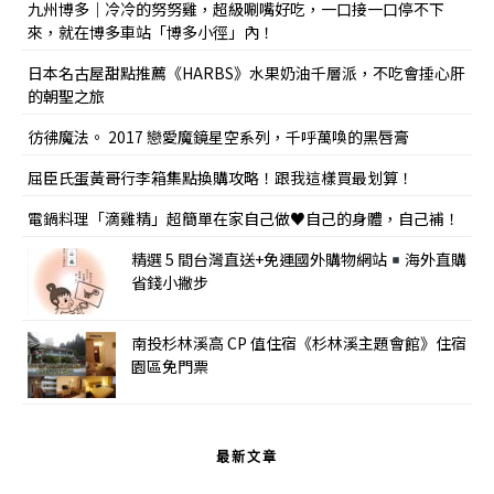
九州博多｜冷冷的努努雞，超級唰嘴好吃，一口接一口停不下
來，就在博多車站「博多小徑」內！
日本名古屋甜點推薦《HARBS》水果奶油千層派，不吃會捶心肝
的朝聖之旅
彷彿魔法。 2017 戀愛魔鏡星空系列，千呼萬喚的黑唇膏
屈臣氏蛋黃哥行李箱集點換購攻略！跟我這樣買最划算！
電鍋料理「滴雞精」超簡單在家自己做♥自己的身體，自己補！
精選 5 間台灣直送+免運國外購物網站
海外直購
省錢小撇步
南投杉林溪高 CP 值住宿《杉林溪主題會館》住宿
園區免門票
最新文章