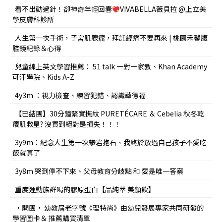
看不出動過針！卻神奇年輕回春
VIVABELLA薇貝拉 @上立美
學皮膚科診所
人生第一次手術，子宮肌腺瘤，拜託經痛不要再來 | 桃園禾馨腹
腔鏡紀錄＆心得
兒童線上英文學習推薦： 51 talk 一對一家教、Khan Academy
可汗學院、Kids A-Z
4y3m ：視力檢查、練習犯錯、認識華德福
【已結團】30分鐘緊實撫紋 PURETÉCARE ＆ Cebelia 秋冬乾
癢肌救星? 沒買到絕對是損失！！！
3y9m：紀念人生第一次攀岩抱石、我終於放過自己孩子不愛吃
飯就算了
3y8m 哭到停不下來、父母教育分歧點 和 愛是唯一答案
重度運動族群喝的膠原蛋白【品純萃 美顏飲】
•開團• 幼教屆老字號《理特尚》由幼兒發展專家共同研發的
學習圖卡＆ 推薦購買清單