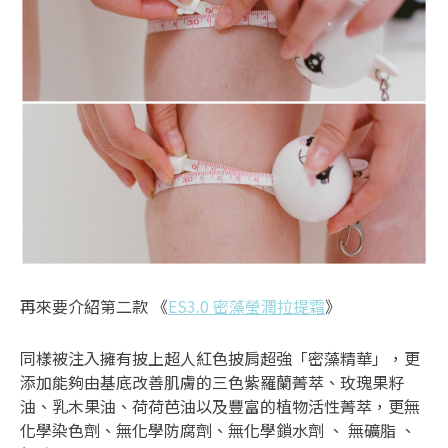
再來要介紹第二款 《
ES3.0 密藻瑩潤拉提霜
》
同樣被注入擁有披上超人紅色披肩超強「密藻精華」，更
添加能夠由基底改善肌膚的三色紫羅蘭菁萃、玫瑰果籽
油、乳木果油、荷荷芭油以及豐富的植物活性菁萃，更無
化學染色劑、無化學防腐劑、無化學鎖水劑 、 無礦脂 、