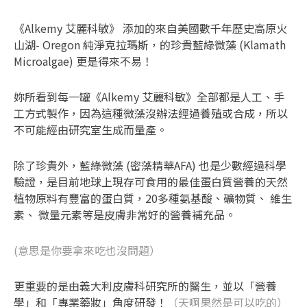
《Alkemy 艾麗科敏》 添加的來自美國數千年歷史高原火
山湖- Oregon 純淨克拉瑪斯，的珍貴藍綠微藻 (Klamath
Microalgae) 更是得來不易！
妳所看到每一罐《Alkemy 艾麗科敏》全部都是人工、手
工方式製作，因為這種微藻沒辦法經過養殖或合成，所以
不可能經由研究室生成而量產。
除了珍貴外，藍綠微藻 (密藻精華
AFA
) 也是少數經過科學
驗證，是目前地球上現存可食用的最佳蛋白質營養的天然
植物原料有豐富的蛋白質，20多種氨基酸、礦物質、 維生
素、 微量元素等是皮膚非常好的營養補充品。
(意思是你要拿來吃也沒問題）
更重要的是由義大利皮膚科研究所的醫生，並以「營養
學」和「專業藥妝」角度研發！
（天啊果然是可以吃的）