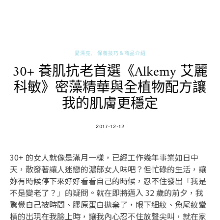
愛漂亮
保養技巧＆商品介紹
30+ 養肌抗老首選《Alkemy 艾麗
科敏》密藻精華與全植物配方讓
我的肌膚更穩定
POSTED
2017-12-12
ON
30+ 的女人就像是滿月一樣，已經工作幾年事業如日中
天，散發著讓人迷戀的濃郁女人味吧？但忙碌的生活，讓
妳有時候停下來好好看看自己的時候，忍不住發出「我是
不是變老了？」的疑問。就在即將邁入 32 歲的前夕，我
驚覺自己被時間、膠原蛋白拋棄了，眼下細紋、魚尾紋蠻
橫的出現在我臉上時，讓我內心忍不住放聲尖叫，就在家