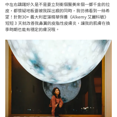
中左右躊躇好久是不是要立刻衝個醫美來個一擲千金的拉
皮，都懷疑地板要被我踩出痕的同時，我彷彿看到一絲希
望！針對30+ 義大利密藻精華保養《Alkemy 艾麗科敏》
短短 3 天就改善我鼻翼的皮脂性皮膚炎，讓我的肌膚在換
季時期也能有穩定的膚況哦。