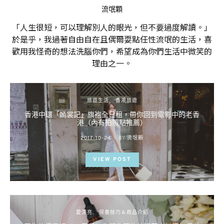
流氓顆
「人生很短，可以理解別人的眼光，但不要過度解讀。」
於是乎，我過著自由自在且偶爾耍點任性流氓的生活，喜
歡用我怪奇的想法洗腦你們，希望成為你們生活中微笑的
理由之一。
旅遊生活
香港旅遊
香港中環「嫣裳記」旗袍全日租，帶你回到電影中的老香
港（內有拍照點推薦）
POSTED
2017-10-24
BY
流氓顆
ON
VIEW POST
愛漂亮
保養技巧＆商品介紹