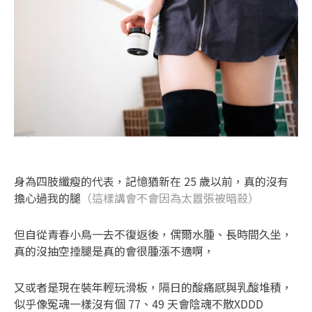
身為四肢纖瘦的代表，記憶猶新在 25 歲以前，真的沒有
擔心過我的腿
（這樣講會不會因為太囂張被暗殺）
但自從青春小鳥一去不復返後，偶爾水腫、長時間久坐，
真的沒抽空捶腿是真的會很腫漲不適啊，
又或者是現在裝年輕玩滑板，隔日的酸痛感與乳酸堆積，
似乎像冤魂一樣沒有個 77、49 天會陰魂不散XDDD