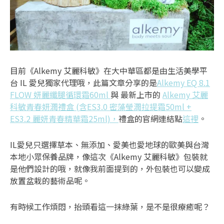
目前《Alkemy 艾麗科敏》在大中華區都是由生活美學平
台 IL 愛兒獨家代理哦，此篇文章分享的是
Alkemy EQ 8.1
FLOW 妍麗纖腿循環霜60ml
與 最新上市的
Alkemy 艾麗
科敏青春妍潤禮盒 (含ES3.0 密藻瑩潤拉提霜50ml +
ES3.2 麗妍青春精華霜25ml)，
禮盒的官網連結點
這裡
。
IL愛兒只選擇草本、無添加、愛美也愛地球的歐美與台灣
本地小眾保養品牌，像這次《Alkemy 艾麗科敏》包裝就
是他們設計的哦，就像我前面提到的，外包裝也可以變成
放置盆栽的藝術品呢。
有時候工作煩悶，抬頭看這一抹綠葉，是不是很療癒呢？