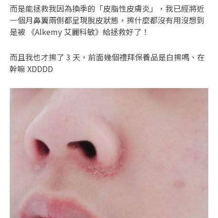
而是能拯救我因為換季的「皮脂性皮膚炎」，我已經將近
一個月鼻翼兩側都呈現脫皮狀態，擦什麼都沒有用沒想到
是被 《Alkemy 艾麗科敏》給拯救好了！
而且我也才擦了 3 天，前面幾個禮拜保養品是白擦嗎、在
幹嘛 XDDDD