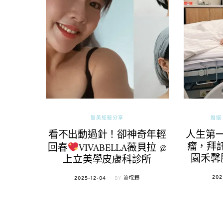
醫美經驗分享
婚姻 
看不出動過針！卻神奇年輕
人生第
瘤，拜託
回春
VIVABELLA薇貝拉 @
園禾馨
上立美學皮膚科診所
POS
202
POSTED
2025-12-04
BY
流氓顆
ON
ON