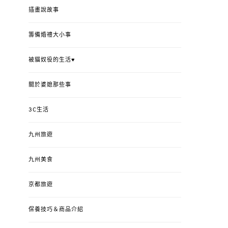
插畫說故事
籌備婚禮大小事
被貓奴役的生活♥
關於婆媳那些事
3C生活
九州旅遊
九州美食
京都旅遊
保養技巧＆商品介紹