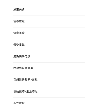
屏東美食
恆春旅遊
恆春美食
懷孕日誌
成為媽媽之後
我想這是家常菜
我想這是甜點/西點
收納技巧/生活巧思
新竹旅遊