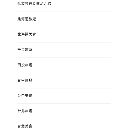
化妝技巧＆商品介紹
北海道旅遊
北海道美食
千葉旅遊
南投旅遊
婚姻 & 生活
成為媽媽之後
婚姻 & 生活
成
台中旅遊
4y3m ：視力檢查、練習犯
【已結團】30
錯、認識華德福
PURETÉCARE ＆ 
台中美食
冬乾癢肌救星?
POSTED
2023-04-12
BY
流氓顆
是損失！
ON
台北旅遊
POSTED
2022-12-05
B
ON
台北美食