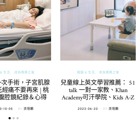
& 生活
成為媽媽之後
婚姻 & 生活
成為媽媽之後
一次手術，子宮肌腺
兒童線上英文學習推薦： 51
經痛不要再來 | 桃
talk 一對一家教、Khan
腹腔鏡紀錄＆心得
Academy可汗學院、Kids A-Z
TED
POSTED
3-10-05
BY
流氓顆
2023-06-20
BY
流氓顆
ON