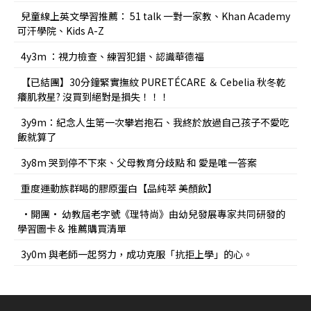
兒童線上英文學習推薦： 51 talk 一對一家教、Khan Academy
可汗學院、Kids A-Z
4y3m ：視力檢查、練習犯錯、認識華德福
【已結團】30分鐘緊實撫紋 PURETÉCARE ＆ Cebelia 秋冬乾
癢肌救星? 沒買到絕對是損失！！！
3y9m：紀念人生第一次攀岩抱石、我終於放過自己孩子不愛吃
飯就算了
3y8m 哭到停不下來、父母教育分歧點 和 愛是唯一答案
重度運動族群喝的膠原蛋白【品純萃 美顏飲】
•開團• 幼教屆老字號《理特尚》由幼兒發展專家共同研發的
學習圖卡＆ 推薦購買清單
3y0m 與老師一起努力，成功克服「抗拒上學」的心。