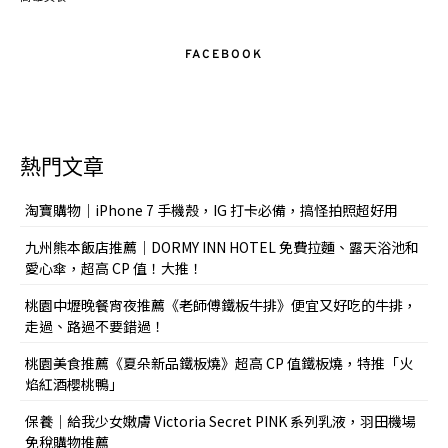
FACEBOOK
熱門文章
淘寶購物｜iPhone 7 手機殼，IG 打卡必備，搞怪拍照超好用
九州熊本飯店推薦｜DORMY INN HOTEL 免費拉麵、露天浴池和
愛心傘，超高 CP 值！大推！
桃園中壢晚餐宵夜推薦《老師傅鐵板牛排》便宜又好吃的牛排，
走過、路過不要錯過！
桃園美食推薦《夏朵新品鐵板燒》超高 CP 值鐵板燒，特推「火
焰紅酒櫻桃鴨」
保養｜給我少女嫩膚 Victoria Secret PINK 系列乳液，羽田機場
免稅購物推薦