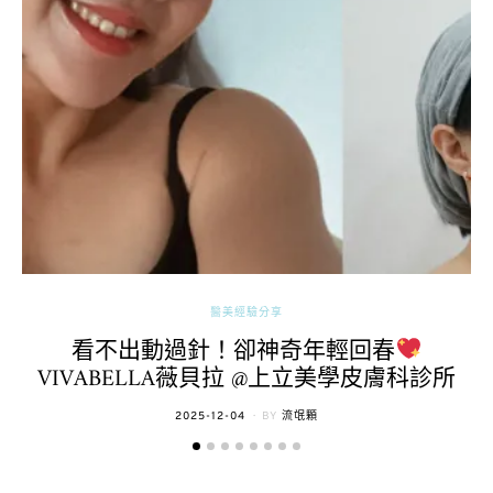
醫美經驗分享
看不出動過針！卻神奇年輕回春
VIVABELLA薇貝拉 @上立美學皮膚科診所
POSTED
2025-12-04
BY
流氓顆
ON