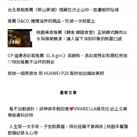
台北景點推薦《新山夢湖》隱藏在汐止山中，如畫般的仙境
推薦 O&CO. 橄欖油界的精品，吃過一次就愛上
桃園美食推薦《韓舍 韓國食堂》正統韓式醃肉以
水梨蘋果醃漬，讓人留下深刻印象的鮮甜口感
CP 值爆表彩妝推薦《L.A girl.》高飽和、高彩度唇彩和腮紅修容
♡特別推薦不沾杯的唇彩
就缺一個男朋友 用 HUAWEI P20 幫妳拍出雜誌美照
最新文章
看不出動過針！卻神奇年輕回春
VIVABELLA薇貝拉 @上立美
學皮膚科診所
人生第一次手術，子宮肌腺瘤，拜託經痛不要再來 | 桃園禾馨腹
腔鏡紀錄＆心得