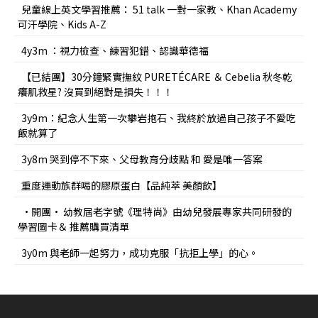
兒童線上英文學習推薦： 51 talk 一對一家教、Khan Academy
可汗學院、Kids A-Z
4y3m ：視力檢查、練習犯錯、認識華德福
【已結團】30分鐘緊實撫紋 PURETÉCARE ＆ Cebelia 秋冬乾
癢肌救星? 沒買到絕對是損失！！！
3y9m：紀念人生第一次攀岩抱石、我終於放過自己孩子不愛吃
飯就算了
3y8m 哭到停不下來、父母教育分歧點 和 愛是唯一答案
重度運動族群喝的膠原蛋白【品純萃 美顏飲】
•開團• 幼教屆老字號《理特尚》由幼兒發展專家共同研發的
學習圖卡＆ 推薦購買清單
3y0m 與老師一起努力，成功克服「抗拒上學」的心。