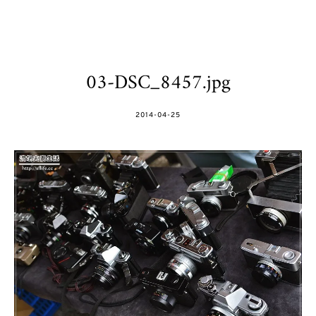
03-DSC_8457.jpg
POSTED
2014-04-25
ON