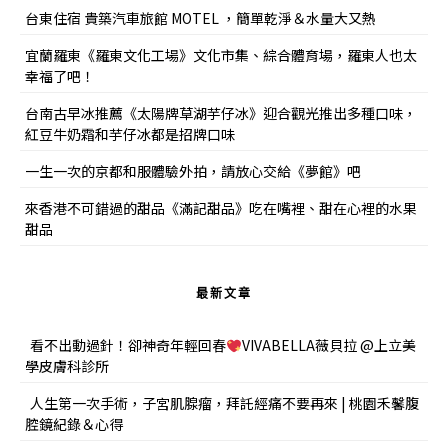
台東住宿 貴築汽車旅館 MOTEL ，簡單乾淨＆水量大又熱
宜蘭羅東《羅東文化工場》文化市集、綜合體育場，羅東人也太
幸福了吧！
台南古早冰推薦《太陽牌草湖芋仔冰》迎合觀光推出多種口味，
紅豆牛奶霜和芋仔冰都是招牌口味
一生一次的京都和服體驗外拍，請放心交給《夢館》吧
來香港不可錯過的甜品《滿記甜品》吃在嘴裡、甜在心裡的水果
甜品
最新文章
看不出動過針！卻神奇年輕回春
VIVABELLA薇貝拉 @上立美
學皮膚科診所
人生第一次手術，子宮肌腺瘤，拜託經痛不要再來 | 桃園禾馨腹
腔鏡紀錄＆心得