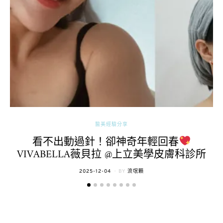
醫美經驗分享
看不出動過針！卻神奇年輕回春
VIVABELLA薇貝拉 @上立美學皮膚科診所
POSTED
2025-12-04
BY
流氓顆
ON