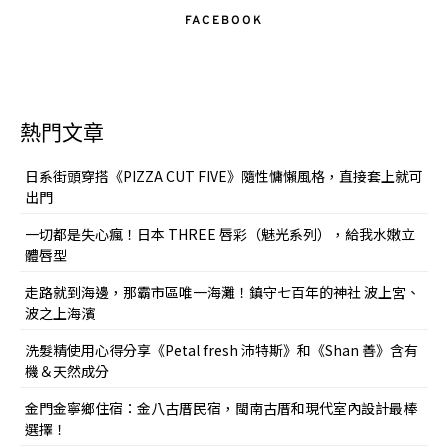
FACEBOOK
熱門文章
日系街頭穿搭《PIZZA CUT FIVE》隨性慵懶風格，直接套上就可
出門
一切都是失心瘋！日本 THREE 唇彩（魅光系列），給我水嫩立
體唇型
走路就到海邊，那霸市區唯一海灘！鎮守七百年的神社 波上宮、
波之上海濱
洗髮精使用心得分享《Petal fresh 沛特斯》和《Shan 善》含有
機＆天然成分
金門金寧鄉住宿：金八古厝民宿，閩南古厝和現代室內設計最棒
選擇！