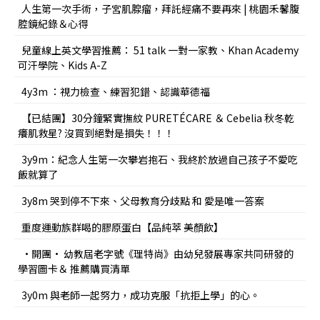
人生第一次手術，子宮肌腺瘤，拜託經痛不要再來 | 桃園禾馨腹
腔鏡紀錄＆心得
兒童線上英文學習推薦： 51 talk 一對一家教、Khan Academy
可汗學院、Kids A-Z
4y3m ：視力檢查、練習犯錯、認識華德福
【已結團】30分鐘緊實撫紋 PURETÉCARE ＆ Cebelia 秋冬乾
癢肌救星? 沒買到絕對是損失！！！
3y9m：紀念人生第一次攀岩抱石、我終於放過自己孩子不愛吃
飯就算了
3y8m 哭到停不下來、父母教育分歧點 和 愛是唯一答案
重度運動族群喝的膠原蛋白【品純萃 美顏飲】
•開團• 幼教屆老字號《理特尚》由幼兒發展專家共同研發的
學習圖卡＆ 推薦購買清單
3y0m 與老師一起努力，成功克服「抗拒上學」的心。