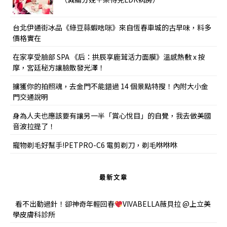
台北伊通街冰品《綠豆蒜蝦啥咪》來自恆春車城的古早味，料多
價格實在
在家享受臉部 SPA 《后：拱辰享鹿茸活力面膜》溫感熱敷 x 按
摩，宮廷秘方讓臉散發光澤！
擄獲你的拍照魂，去金門不能錯過 14 個景點特搜！內附大小金
門交通說明
身為人夫也應該要有讓另一半「賞心悅目」的自覺，我去做美國
音波拉提了！
寵物剃毛好幫手!PETPRO-C6 電剪剃刀，剃毛咻咻咻
最新文章
看不出動過針！卻神奇年輕回春
VIVABELLA薇貝拉 @上立美
學皮膚科診所