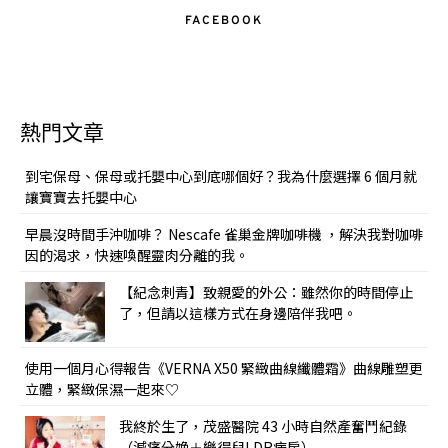
FACEBOOK
熱門文章
到宅保母、保母或托嬰中心到底哪個好？我為什麼選擇 6 個月就
讓寶寶去托嬰中心
早晨沒時間手沖咖啡？ Nescafe 雀巢金牌咖啡機 ，解決我對咖啡
因的渴求，快速喚醒靈肉分離的我。
【紀念刺青】致親愛的外公：雖然你的時間停止
了，但請以這樣方式在身邊陪伴我吧。
使用一個月心得報告《VERNA X50 緊緻曲線纖體霜》曲線雕塑更
立體，緊緻保濕一起來♡
我終於生了，茂盛醫院 43 小時自然產奮鬥紀錄
（減痛分娩＋樂得兒LDR病房）