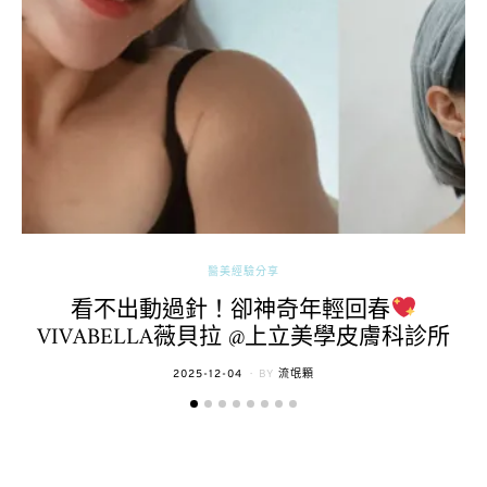
醫美經驗分享
看不出動過針！卻神奇年輕回春
VIVABELLA薇貝拉 @上立美學皮膚科診所
POSTED
2025-12-04
BY
流氓顆
ON