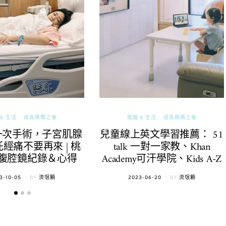
& 生活
成為媽媽之後
婚姻 & 生活
成為媽媽之後
一次手術，子宮肌腺
兒童線上英文學習推薦： 51
經痛不要再來 | 桃
talk 一對一家教、Khan
腹腔鏡紀錄＆心得
Academy可汗學院、Kids A-Z
TED
POSTED
3-10-05
BY
流氓顆
2023-06-20
BY
流氓顆
ON