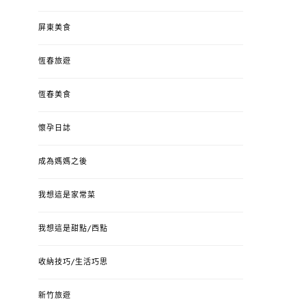
屏東美食
恆春旅遊
恆春美食
懷孕日誌
成為媽媽之後
我想這是家常菜
我想這是甜點/西點
收納技巧/生活巧思
新竹旅遊