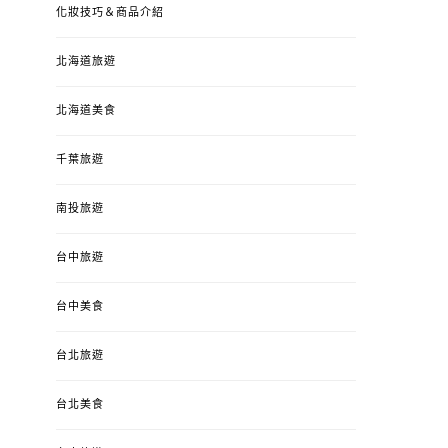
化妝技巧＆商品介紹
北海道旅遊
北海道美食
千葉旅遊
南投旅遊
婚姻 & 生活
成為媽媽之後
婚姻 & 生活
成
台中旅遊
4y3m ：視力檢查、練習犯
【已結團】30
錯、認識華德福
PURETÉCARE ＆ 
冬乾癢肌救星?
台中美食
POSTED
2023-04-12
BY
流氓顆
是損失！
ON
台北旅遊
POSTED
2022-12-05
B
ON
台北美食