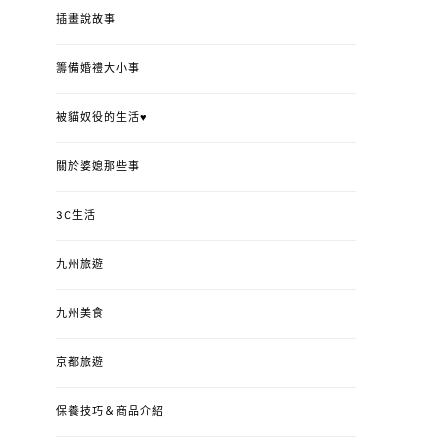
插畫說故事
籌備婚禮大小事
被貓奴役的生活♥
關於婆媳那些事
3C生活
九州旅遊
九州美食
京都旅遊
保養技巧＆商品介紹