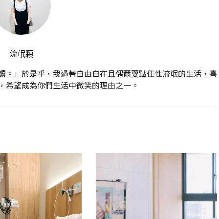
流氓顆
讀。」於是乎，我過著自由自在且偶爾耍點任性流氓的生活，喜
，希望成為你們生活中微笑的理由之一。