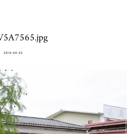
V5A7565.jpg
POSTED
2014-04-22
ON