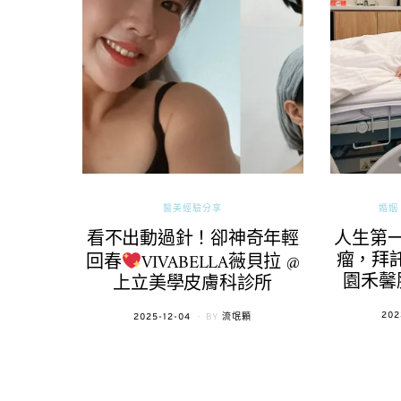
醫美經驗分享
婚姻 
看不出動過針！卻神奇年輕
人生第
瘤，拜託
回春
VIVABELLA薇貝拉 @
園禾馨
上立美學皮膚科診所
POS
202
POSTED
2025-12-04
BY
流氓顆
ON
ON