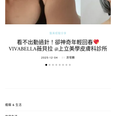
醫美經驗分享
看不出動過針！卻神奇年輕回春
VIVABELLA薇貝拉 @上立美學皮膚科診所
POSTED
2025-12-04
BY
流氓顆
ON
婚姻 & 生活