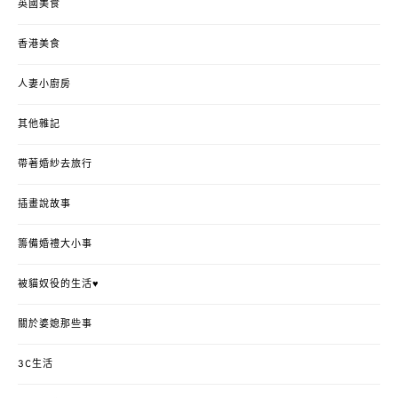
英國美食
香港美食
人妻小廚房
其他雜記
帶著婚紗去旅行
插畫說故事
籌備婚禮大小事
被貓奴役的生活♥
關於婆媳那些事
3C生活