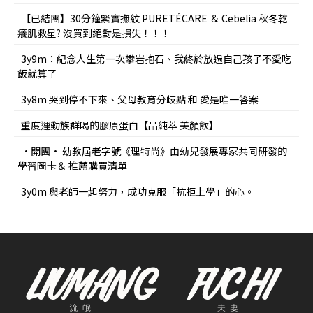
【已結團】30分鐘緊實撫紋 PURETÉCARE ＆ Cebelia 秋冬乾
癢肌救星? 沒買到絕對是損失！！！
3y9m：紀念人生第一次攀岩抱石、我終於放過自己孩子不愛吃
飯就算了
3y8m 哭到停不下來、父母教育分歧點 和 愛是唯一答案
重度運動族群喝的膠原蛋白【品純萃 美顏飲】
•開團• 幼教屆老字號《理特尚》由幼兒發展專家共同研發的
學習圖卡＆ 推薦購買清單
3y0m 與老師一起努力，成功克服「抗拒上學」的心。