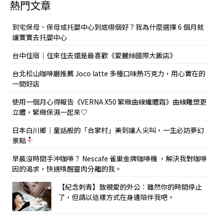
熱門文章
到宅保母、保母或托嬰中心到底哪個好？我為什麼選擇 6 個月就
讓寶寶去托嬰中心
台中住宿｜住來住去還是最喜歡《愛麗絲國際大飯店》
台北松山咖啡廳推薦 Joco latte 多種口味熱巧克力，用心實在的
一間好店
使用一個月心得報告《VERNA X50 緊緻曲線纖體霜》曲線雕塑更
立體，緊緻保濕一起來♡
日本白川鄉｜童話般的「合掌村」美到讓人尖叫，一生必訪夢幻
景點
早晨沒時間手沖咖啡？ Nescafe 雀巢金牌咖啡機 ，解決我對咖啡
因的渴求，快速喚醒靈肉分離的我。
【紀念刺青】致親愛的外公：雖然你的時間停止
了，但請以這樣方式在身邊陪伴我吧。