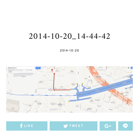
2014-10-20_14-44-42
POSTED
2014-10-20
ON
LIKE
TWEET