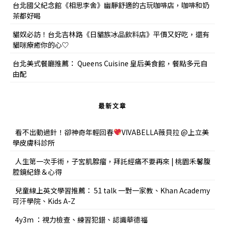
台北國父紀念館《相思李舍》幽靜舒適的古玩咖啡店，咖啡和奶
茶都好喝
貓奴必訪！台北吉林路《日貓族冰品飲料店》平價又好吃，還有
貓咪療癒你的心♡
台北美式餐廳推薦： Queens Cuisine 皇后美食館，餐點多元自
由配
最新文章
看不出動過針！卻神奇年輕回春
VIVABELLA薇貝拉 @上立美
學皮膚科診所
人生第一次手術，子宮肌腺瘤，拜託經痛不要再來 | 桃園禾馨腹
腔鏡紀錄＆心得
兒童線上英文學習推薦： 51 talk 一對一家教、Khan Academy
可汗學院、Kids A-Z
4y3m ：視力檢查、練習犯錯、認識華德福